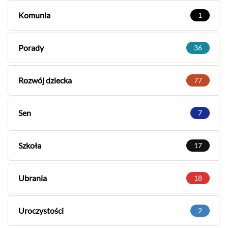
Komunia
1
Porady
36
Rozwój dziecka
77
Sen
7
Szkoła
17
Ubrania
18
Uroczystości
2