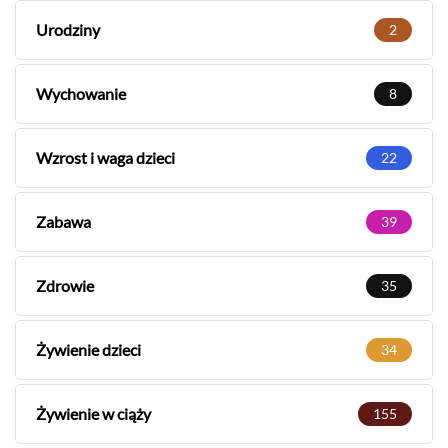
Urodziny
2
Wychowanie
8
Wzrost i waga dzieci
22
Zabawa
39
Zdrowie
35
Żywienie dzieci
34
Żywienie w ciąży
155