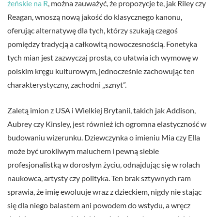
żeńskie na R
, można zauważyć, że propozycje te, jak Riley czy
Reagan, wnoszą nową jakość do klasycznego kanonu,
oferując alternatywę dla tych, którzy szukają czegoś
pomiędzy tradycją a całkowitą nowoczesnością. Fonetyka
tych mian jest zazwyczaj prosta, co ułatwia ich wymowę w
polskim kręgu kulturowym, jednocześnie zachowując ten
charakterystyczny, zachodni „sznyt”.
Zaletą imion z USA i Wielkiej Brytanii, takich jak Addison,
Aubrey czy Kinsley, jest również ich ogromna elastyczność w
budowaniu wizerunku. Dziewczynka o imieniu Mia czy Ella
może być urokliwym maluchem i pewną siebie
profesjonalistką w dorosłym życiu, odnajdując się w rolach
naukowca, artysty czy polityka. Ten brak sztywnych ram
sprawia, że imię ewoluuje wraz z dzieckiem, nigdy nie stając
się dla niego balastem ani powodem do wstydu, a wręcz