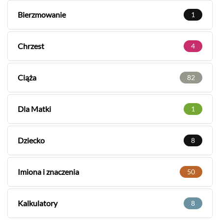
Bierzmowanie
1
Chrzest
4
Ciąża
82
Dla Matki
1
Dziecko
8
Imiona i znaczenia
50
Kalkulatory
8