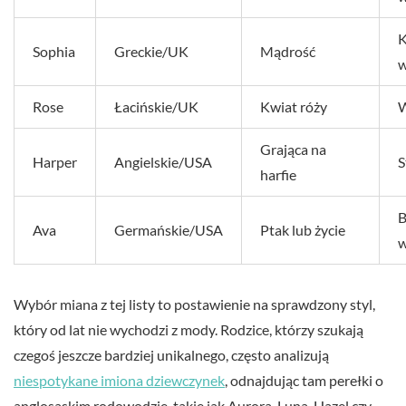
K
Sophia
Greckie/UK
Mądrość
w
Rose
Łacińskie/UK
Kwiat róży
W
Grająca na
Harper
Angielskie/USA
S
harfie
B
Ava
Germańskie/USA
Ptak lub życie
w
Wybór miana z tej listy to postawienie na sprawdzony styl,
który od lat nie wychodzi z mody. Rodzice, którzy szukają
czegoś jeszcze bardziej unikalnego, często analizują
niespotykane imiona dziewczynek
, odnajdując tam perełki o
anglosaskim rodowodzie, takie jak Aurora, Luna, Hazel czy