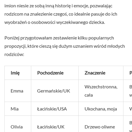
imion niesie ze sobą inną historię i emocje, pozwalając
rodzicom na znalezienie czegoś, co idealnie pasuje do ich
wyobrażeń o osobowości wyczekiwanego dziecka.
Poniżej przygotowałam zestawienie kilku popularnych
propozycji, które cieszą się dużym uznaniem wśród młodych
rodziców:
Imię
Pochodzenie
Znaczenie
P
Wszechstronna,
B
Emma
Germańskie/UK
cała
w
Mia
Łacińskie/USA
Ukochana, moja
B
Olivia
Łacińskie/UK
Drzewo oliwne
w