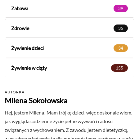
Zabawa
39
Zdrowie
35
Żywienie dzieci
34
Żywienie w ciąży
155
AUTORKA
Milena Sokołowska
Hej, jestem Milena! Mam trójkę dzieci, więc doskonale wiem,
jak wygląda codzienne życie pełne wyzwań i radości
związanych z wychowaniem. Z zawodu jestem dietetyczką,
więc zdrowe jedzenie to dla mnie podstawa, zarówno w ciąży,