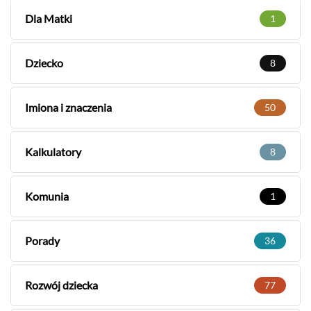
Dla Matki
1
Dziecko
8
Imiona i znaczenia
50
Kalkulatory
8
Komunia
1
Porady
36
Rozwój dziecka
77