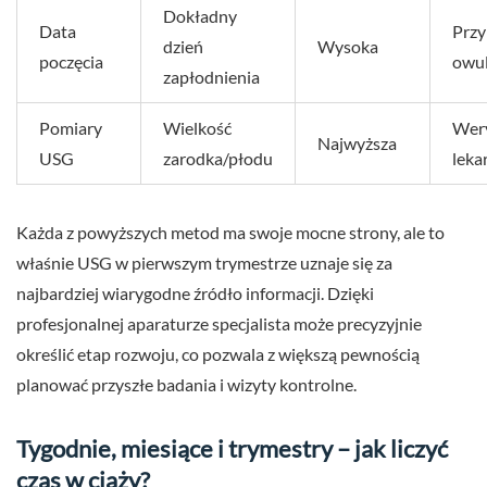
Dokładny
Data
Przy
dzień
Wysoka
poczęcia
owul
zapłodnienia
Pomiary
Wielkość
Wery
Najwyższa
USG
zarodka/płodu
leka
Każda z powyższych metod ma swoje mocne strony, ale to
właśnie USG w pierwszym trymestrze uznaje się za
najbardziej wiarygodne źródło informacji. Dzięki
profesjonalnej aparaturze specjalista może precyzyjnie
określić etap rozwoju, co pozwala z większą pewnością
planować przyszłe badania i wizyty kontrolne.
Tygodnie, miesiące i trymestry – jak liczyć
czas w ciąży?