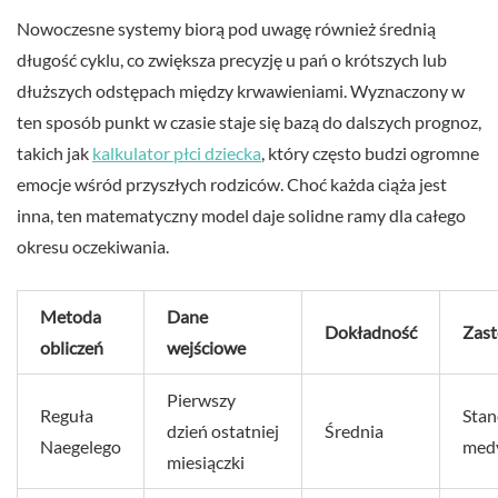
Nowoczesne systemy biorą pod uwagę również średnią
długość cyklu, co zwiększa precyzję u pań o krótszych lub
dłuższych odstępach między krwawieniami. Wyznaczony w
ten sposób punkt w czasie staje się bazą do dalszych prognoz,
takich jak
kalkulator płci dziecka
, który często budzi ogromne
emocje wśród przyszłych rodziców. Choć każda ciąża jest
inna, ten matematyczny model daje solidne ramy dla całego
okresu oczekiwania.
Metoda
Dane
Dokładność
Zas
obliczeń
wejściowe
Pierwszy
Reguła
Stan
dzień ostatniej
Średnia
Naegelego
med
miesiączki