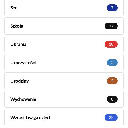
Sen
7
Szkoła
17
Ubrania
18
Uroczystości
2
Urodziny
2
Wychowanie
8
Wzrost i waga dzieci
22