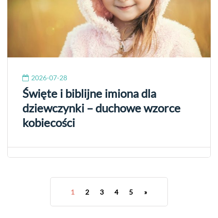
2026-07-28
Święte i biblijne imiona dla
dziewczynki – duchowe wzorce
kobiecości
1
2
3
4
5
»