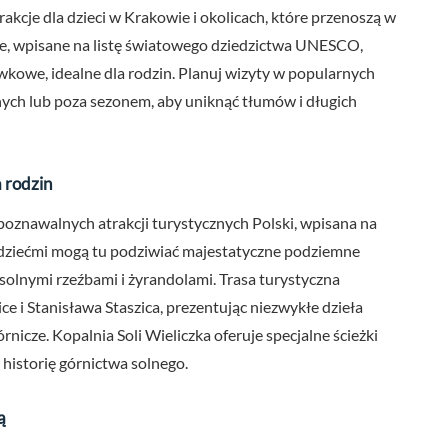
trakcje dla dzieci w Krakowie i okolicach, które przenoszą w
lnie, wpisane na listę światowego dziedzictwa UNESCO,
wkowe, idealne dla rodzin. Planuj wizyty w popularnych
nnych lub poza sezonem, aby uniknąć tłumów i długich
a rodzin
ozpoznawalnych atrakcji turystycznych Polski, wpisana na
dziećmi mogą tu podziwiać majestatyczne podziemne
a solnymi rzeźbami i żyrandolami. Trasa turystyczna
 i Stanisława Staszica, prezentując niezwykłe dzieła
nicze. Kopalnia Soli Wieliczka oferuje specjalne ścieżki
 historię górnictwa solnego.
ą