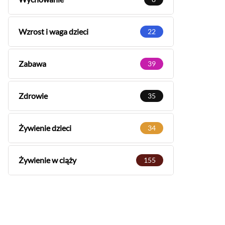
Wzrost i waga dzieci
22
Zabawa
39
Zdrowie
35
Żywienie dzieci
34
Żywienie w ciąży
155