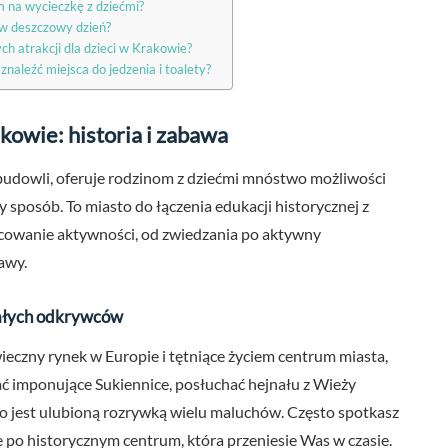
m na wycieczkę z dziećmi?
 w deszczowy dzień?
ch atrakcji dla dzieci w Krakowie?
znaleźć miejsca do jedzenia i toalety?
kowie: historia i zabawa
budowli, oferuje rodzinom z dziećmi mnóstwo możliwości
sposób. To miasto do łączenia edukacji historycznej z
icowanie aktywności, od zwiedzania po aktywny
awy.
małych odkrywców
czny rynek w Europie i tętniące życiem centrum miasta,
ać imponujące Sukiennice, posłuchać hejnału z Wieży
co jest ulubioną rozrywką wielu maluchów. Często spotkasz
ę po historycznym centrum, która przeniesie Was w czasie.