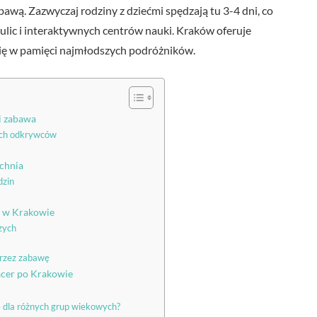
awą. Zazwyczaj rodziny z dziećmi spędzają tu 3-4 dni, co
ic i interaktywnych centrów nauki. Kraków oferuje
się w pamięci najmłodszych podróżników.
 i zabawa
ych odkrywców
ochnia
dzin
i w Krakowie
zych
przez zabawę
acer po Krakowie
e dla różnych grup wiekowych?