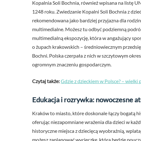
Kopalnia Soli Bochnia, również wpisana na listę UN
1248 roku. Zwiedzanie Kopalni Soli Bochnia z dzieć
rekomendowana jako bardziej przyjazna dla rodzin 
multimedialne. Możesz tu odbyć podziemną podróż ł
multimedialną ekspozycję, która w angażujący spo
o żupach krakowskich – średniowiecznym przedsięb
Bochni. Polska czerpała z nich w szczytowym okres
ogromnym znaczeniu gospodarczym.
Czytaj także:
Gdzie z dzieckiem w Polsce? – wielki
Edukacja i rozrywka: nowoczesne at
Kraków to miasto, które doskonale łączy bogatą hi
oferując niezapomniane wrażenia dla dzieci w każd
historyczne miejsca z dziecięcą wyobraźnią, wplata
możesz zaplanować wycieczkę, która będzie poucza