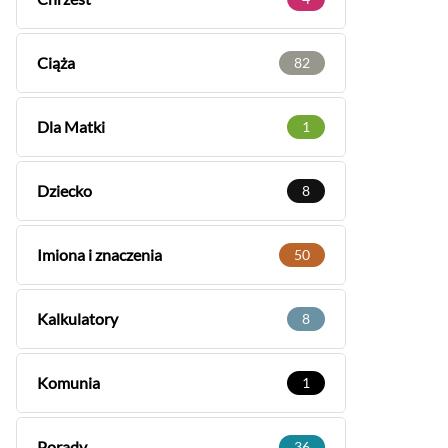
Ciąża
82
Dla Matki
1
Dziecko
8
Imiona i znaczenia
50
Kalkulatory
8
Komunia
1
Porady
36