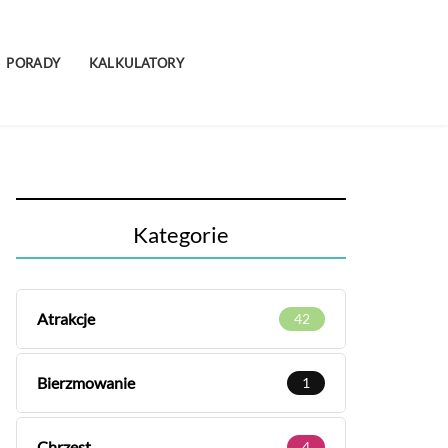
PORADY
KALKULATORY
Kategorie
Atrakcje
42
Bierzmowanie
1
Chrzest
4