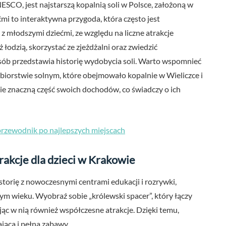
ESCO, jest najstarszą kopalnią soli w Polsce, założoną w
mi to interaktywna przygoda, która często jest
z młodszymi dziećmi, ze względu na liczne atrakcje
odzią, skorzystać ze zjeżdżalni oraz zwiedzić
sób przedstawia historię wydobycia soli. Warto wspomnieć
iorstwie solnym, które obejmowało kopalnie w Wieliczce i
ie znaczną część swoich dochodów, co świadczy o ich
 przewodnik po najlepszych miejscach
rakcje dla dzieci w Krakowie
storię z nowoczesnymi centrami edukacji i rozrywki,
ym wieku. Wyobraź sobie „królewski spacer”, który łączy
jąc w nią również współczesne atrakcje. Dzięki temu,
jąca i pełna zabawy.