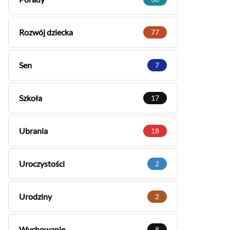
Rozwój dziecka
77
Sen
7
Szkoła
17
Ubrania
18
Uroczystości
2
Urodziny
2
Wychowanie
8