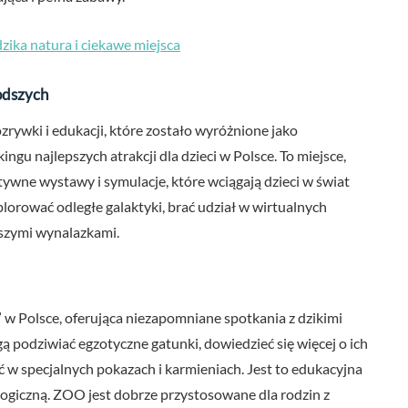
dzika natura i ciekawe miejsca
odszych
rywki i edukacji, które zostało wyróżnione jako
gu najlepszych atrakcji dla dzieci w Polsce. To miejsce,
ktywne wystawy i symulacje, które wciągają dzieci w świat
lorować odległe galaktyki, brać udział w wirtualnych
szymi wynalazkami.
 w Polsce, oferująca niezapomniane spotkania z dzikimi
ą podziwiać egzotyczne gatunki, dowiedzieć się więcej o ich
ć w specjalnych pokazach i karmieniach. Jest to edukacyjna
logiczną. ZOO jest dobrze przystosowane dla rodzin z