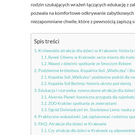
rodzin szukających wrażeń łączących edukację z zab
pozwala na komfortowe odkrywanie zabytkowych ul
niezapomniane chwile, które z pewnością zapiszą 
Spis treści
Królewskie atrakcje dla dzieci w Krakowie: historia
Rynek Główny w Krakowie: serce miasta dla mał
Wawel z dziećmi: spotkanie ze Smoczym Rykiem
Podziemne królestwa: Kopalnia Soli „Wieliczka” i B
Kopalnia Soli „Wieliczka”: podziemna podróż dla ro
Kopalnia Soli Bochnia: historia ukryta pod ziemią
Edukacja i rozrywka: nowoczesne atrakcje dla dziec
Alvernia Planet: kosmiczna przygoda dla najmłods
ZOO Kraków: spotkania ze zwierzętami
Ogród Doświadczeń im. Stanisława Lema: nauka 
Praktyczne wskazówki: jak zaplanować rodzinny sp
FAQ: Atrakcje dla dzieci w Krakowie
Czy atrakcje dla dzieci w Krakowie są odpowiedni