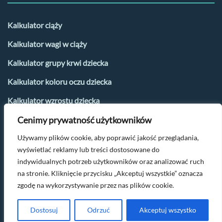
Kalkulator ciąży
Kalkulator wagi w ciąży
Kalkulator grupy krwi dziecka
Kalkulator koloru oczu dziecka
Kalkulator wzrostu dziecka
Cenimy prywatność użytkowników
Kalkulator płci dziecka
Używamy plików cookie, aby poprawić jakość przeglądania,
Kalkulator urlopu macierzyńskiego
wyświetlać reklamy lub treści dostosowane do
Kalkulator dni płodnych i owulacji
indywidualnych potrzeb użytkowników oraz analizować ruch
na stronie. Kliknięcie przycisku „Akceptuj wszystkie” oznacza
zgodę na wykorzystywanie przez nas plików cookie.
Po więcej parentingowych tipów napisz na
kontakt@oczamimaluszka.pl
Dostosuj
Odrzuć
Akceptuj wszystko