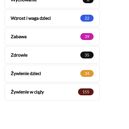
Wzrost i waga dzieci
22
Zabawa
39
Zdrowie
35
Żywienie dzieci
34
Żywienie w ciąży
155