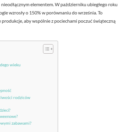
go nieodłącznym elementem. W październiku ubiegłego roku
ogle wzrosły o 150% w porównaniu do września. To
ne produkcje, aby wspólnie z pociechami poczuć świąteczną
żdego wieku
tępność
liwości rodziców
dzieci?
loweenowe?
enowymi zabawami?