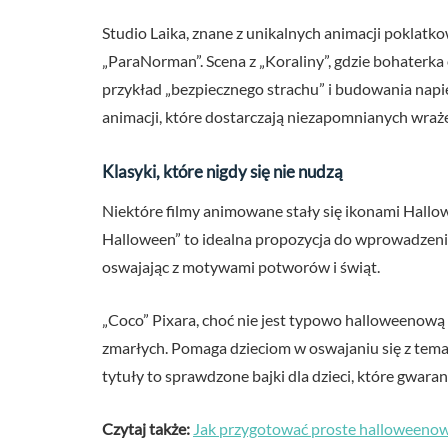
Studio Laika, znane z unikalnych animacji poklatko
„ParaNorman”. Scena z „Koraliny”, gdzie bohaterk
przykład „bezpiecznego strachu” i budowania napięc
animacji, które dostarczają niezapomnianych wraż
Klasyki, które nigdy się nie nudzą
Niektóre filmy animowane stały się ikonami Hallow
Halloween” to idealna propozycja do wprowadzenia d
oswajając z motywami potworów i świąt.
„Coco” Pixara, choć nie jest typowo halloweenową
zmarłych. Pomaga dzieciom w oswajaniu się z temat
tytuły to sprawdzone bajki dla dzieci, które gwara
Czytaj także:
Jak przygotować proste halloweenowe