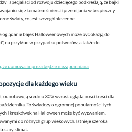
 i specjaliści od rozwoju dziecięcego podkreślają, że bajki
janiu się z tematem śmierci i przemijania w bezpieczny
zne światy, co jest szczególnie cenne.
ne oglądanie bajek Halloweenowych może być okazją do
ci”, na przykład w przypadku potworów, a także do
ą, że domowa impreza będzie niezapomniana
opozycje dla każdego wieku
y+, odnotowują średnio 30% wzrost oglądalności treści dla
października. To świadczy o ogromnej popularności tych
ych i kreskówek na Halloween może być wyzwaniem,
owanymi do różnych grup wiekowych. Istnieje szeroka
teczny klimat.