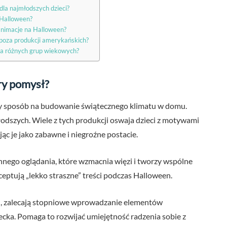
dla najmłodszych dzieci?
a Halloween?
animacje na Halloween?
spoza produkcji amerykańskich?
la różnych grup wiekowych?
ry pomysł?
tny sposób na budowanie świątecznego klimatu w domu.
łodszych. Wiele z tych produkcji oswaja dzieci z motywami
c je jako zabawne i niegroźne postacie.
nnego oglądania, które wzmacnia więzi i tworzy wspólne
eptują „lekko straszne” treści podczas Halloween.
an, zalecają stopniowe wprowadzanie elementów
cka. Pomaga to rozwijać umiejętność radzenia sobie z