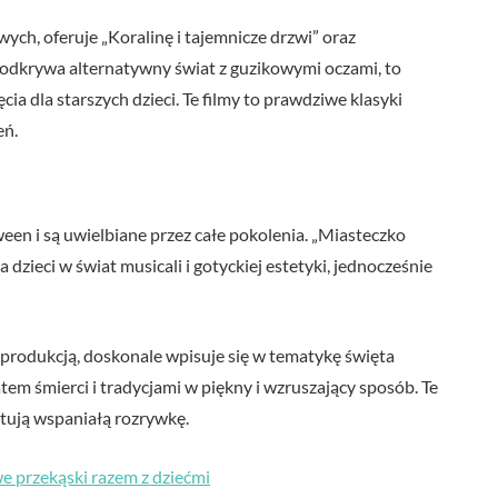
wych, oferuje „Koralinę i tajemnicze drzwi” oraz
a odkrywa alternatywny świat z guzikowymi oczami, to
ia dla starszych dzieci. Te filmy to prawdziwe klasyki
eń.
een i są uwielbiane przez całe pokolenia. „Miasteczko
zieci w świat musicali i gotyckiej estetyki, jednocześnie
 produkcją, doskonale wpisuje się w tematykę święta
em śmierci i tradycjami w piękny i wzruszający sposób. Te
ntują wspaniałą rozrywkę.
 przekąski razem z dziećmi