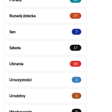
Rozwój dziecka
77
Sen
7
Szkoła
17
Ubrania
18
Uroczystości
2
Urodziny
2
Wychowanie
8