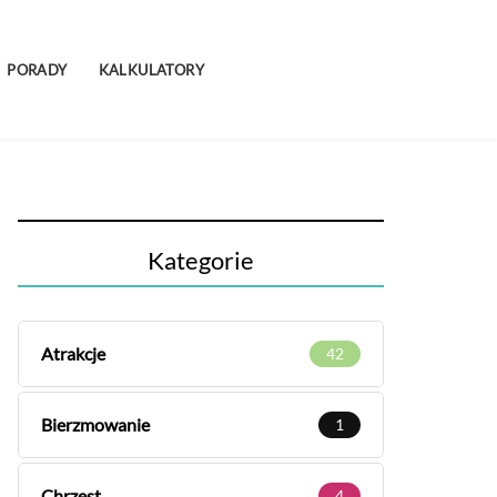
PORADY
KALKULATORY
Kategorie
Atrakcje
42
Bierzmowanie
1
Chrzest
4