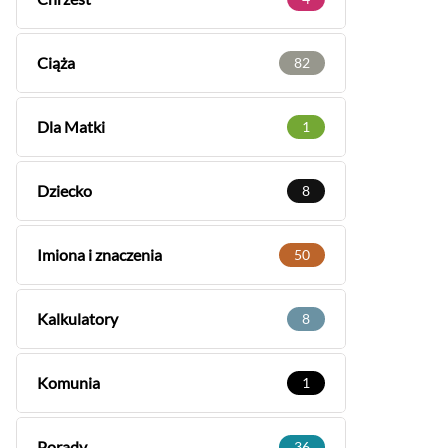
Ciąża
82
Dla Matki
1
Dziecko
8
Imiona i znaczenia
50
Kalkulatory
8
Komunia
1
Porady
36