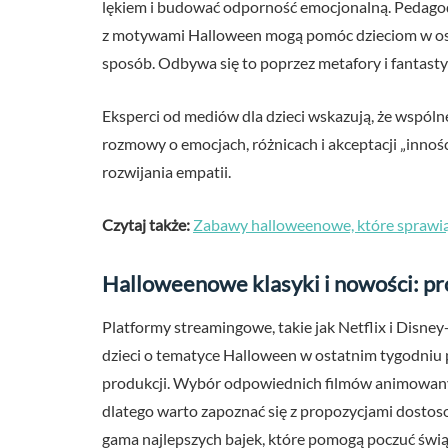
lękiem i budować odporność emocjonalną. Pedagodzy
z motywami Halloween mogą pomóc dzieciom w oswa
sposób. Odbywa się to poprzez metafory i fantastyc
Eksperci od mediów dla dzieci wskazują, że wspól
rozmowy o emocjach, różnicach i akceptacji „innoś
rozwijania empatii.
Czytaj także:
Zabawy halloweenowe, które sprawi
Halloweenowe klasyki i nowości: pr
Platformy streamingowe, takie jak Netflix i Disne
dzieci o tematyce Halloween w ostatnim tygodniu 
produkcji. Wybór odpowiednich filmów animowan
dlatego warto zapoznać się z propozycjami dostos
gama najlepszych bajek, które pomogą poczuć świą