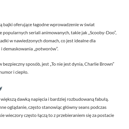
dą bajki oferujące łagodne wprowadzenie w świat
e popularnych seriali animowanych, takie jak „Scooby-Doo”,
adki w nawiedzonych domach, co jest idealne dla
a i demaskowania „potworów”.
 bezpieczny sposób, jest „To nie jest dynia, Charlie Brown”
humor i ciepło.
y
o większą dawką napięcia i bardziej rozbudowaną fabułą.
nne oglądanie, często stanowiąc główny seans podczas
e wieczory często łączą to z przebieraniem się za postacie