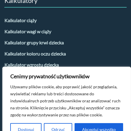
Kalkulatory
Kalkulator ciąży
Kalkulator wagi w ciąży
Kalkulator grupy krwi dziecka
Kalkulator koloru oczu dziecka
Kalkulator wzrostu dziecka
Cenimy prywatność użytkowników
Kalkulator płci dziecka
Używamy plików cookie, aby poprawić jakość przeglądania,
Kalkulator urlopu macierzyńskiego
wyświetlać reklamy lub treści dostosowane do
Kalkulator dni płodnych i owulacji
indywidualnych potrzeb użytkowników oraz analizować ruch
na stronie. Kliknięcie przycisku „Akceptuj wszystkie” oznacza
zgodę na wykorzystywanie przez nas plików cookie.
Po więcej parentingowych tipów napisz na
kontakt@oczamimaluszka.pl
Dostosuj
Odrzuć
Akceptuj wszystko