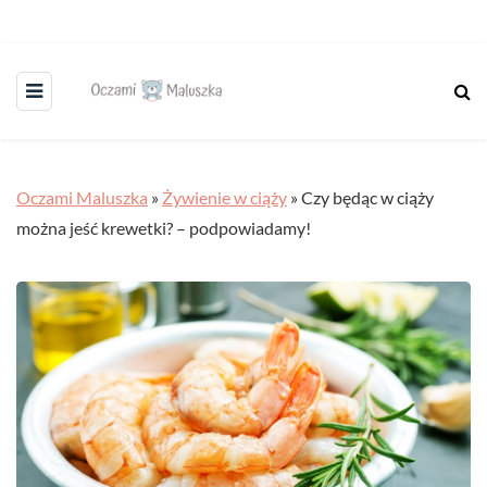
Oczami Maluszka
»
Żywienie w ciąży
»
Czy będąc w ciąży
można jeść krewetki? – podpowiadamy!