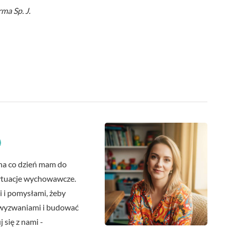
ma Sp. J.
 na co dzień mam do
 sytuacje wychowawcze.
 i pomysłami, żeby
i wyzwaniami i budować
 się z nami -