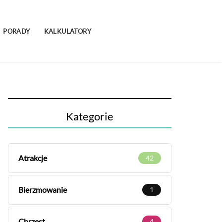
PORADY
KALKULATORY
Kategorie
Atrakcje
42
Bierzmowanie
1
Chrzest
4