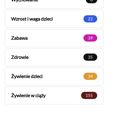
Wzrost i waga dzieci
22
Zabawa
39
Zdrowie
35
Żywienie dzieci
34
Żywienie w ciąży
155