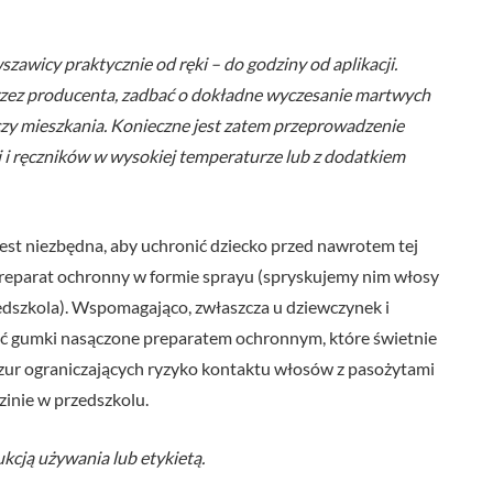
zawicy praktycznie od ręki – do godziny od aplikacji.
rzez producenta, zadbać o dokładne wyczesanie martwych
czy mieszkania. Konieczne jest zatem przeprowadzenie
i i ręczników w wysokiej temperaturze lub z dodatkiem
jest niezbędna, aby uchronić dziecko przed nawrotem tej
preparat ochronny w formie sprayu (spryskujemy nim włosy
zedszkola). Wspomagająco, zwłaszcza u dziewczynek i
ć gumki nasączone preparatem ochronnym, które świetnie
yzur ograniczających ryzyko kontaktu włosów z pasożytami
zinie w przedszkolu.
ukcją używania lub etykietą.