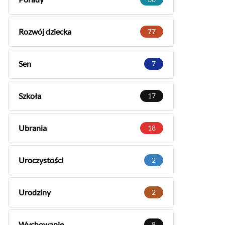
Rozwój dziecka
77
Sen
7
Szkoła
17
Ubrania
18
Uroczystości
2
Urodziny
2
Wychowanie
8