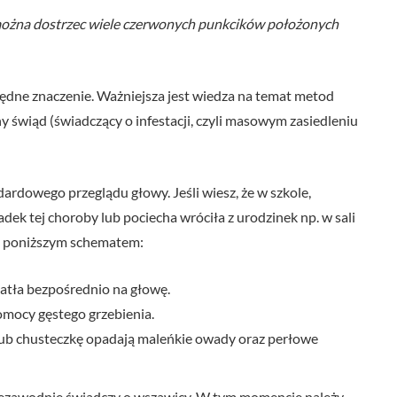
 można dostrzec wiele czerwonych punkcików położonych
zędne znaczenie. Ważniejsza jest wiedza na temat metod
ny świąd (świadczący o infestacji, czyli masowym zasiedleniu
rdowego przeglądu głowy. Jeśli wiesz, że w szkole,
ek tej choroby lub pociecha wróciła z urodzinek np. w sali
 z poniższym schematem:
wiatła bezpośrednio na głowę.
mocy gęstego grzebienia.
lub chusteczkę opadają maleńkie owady oraz perłowe
 niezawodnie świadczy o wszawicy. W tym momencie należy