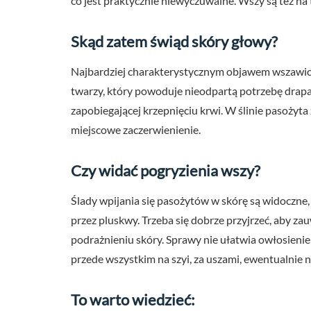
co jest praktycznie niewyczuwalne. Wszy są też na t
Skąd zatem świąd skóry głowy?
Najbardziej charakterystycznym objawem wszawicy j
twarzy, który powoduje nieodpartą potrzebę drapa
zapobiegającej krzepnięciu krwi. W ślinie pasożyta
miejscowe zaczerwienienie.
Czy widać pogryzienia wszy?
Ślady wpijania się pasożytów w skórę są widoczne,
przez pluskwy. Trzeba się dobrze przyjrzeć, aby z
podrażnieniu skóry. Sprawy nie ułatwia owłosieni
przede wszystkim na szyi, za uszami, ewentualnie 
To warto wiedzieć: