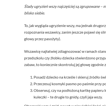
Ślady ugryzień wszy najczęściej są zgrupowane –
blisko siebie.
To, jak wygląda ugryzienie wszy, ma jednak drugor
rozpoznania wszawicy, zanim jeszcze pojawi się sil
głowy przez pasożyty).
Wszawicę najłatwiej zdiagnozować w ramach standa
przedszkolu czy żłobku dziecka stwierdzono przypad
zabaw, to koniecznie skontroluj jej głowę zgodnie
Posadź dziecko na krześle i skieruj źródło ś
Przeczesuj kosmyki pasmo po paśmie przy po
Obserwuj, czy na podłożoną kartkę papieru 
kuleczki – te drugie to gnidy, czyli jaja wszy.
Obecność wszy i gnid, nawet w niewielkiej ilości,