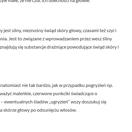
yle małe, że nie czuć ich obecności na głowie.
est silny, nieznośny świąd skóry głowy, czasami też szyi i
nia. Jest to związane z wprowadzaniem przez wesz śliny
 znajdują się substancje drażniące powodujące świąd skóry i
 natomiast nie tak bardzo, jak w przypadku pogryzień np.
auważyć maleńkie, czerwone punkciki świadczące o
e – ewentualnych śladów „ugryzień” wszy doszukuj się
na skórze głowy po odsunięciu włosów.