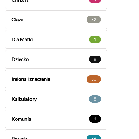
Ciąża
82
Dla Matki
1
Dziecko
8
Imiona i znaczenia
50
Kalkulatory
8
Komunia
1
Porady
36