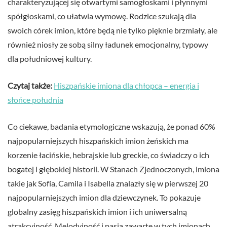
charakteryzującej się otwartymi samogłoskami i płynnymi
spółgłoskami, co ułatwia wymowę. Rodzice szukają dla
swoich córek imion, które będą nie tylko pięknie brzmiały, ale
również niosły ze sobą silny ładunek emocjonalny, typowy
dla południowej kultury.
Czytaj także:
Hiszpańskie imiona dla chłopca – energia i
słońce południa
Co ciekawe, badania etymologiczne wskazują, że ponad 60%
najpopularniejszych hiszpańskich imion żeńskich ma
korzenie łacińskie, hebrajskie lub greckie, co świadczy o ich
bogatej i głębokiej historii. W Stanach Zjednoczonych, imiona
takie jak Sofía, Camila i Isabella znalazły się w pierwszej 20
najpopularniejszych imion dla dziewczynek. To pokazuje
globalny zasięg hiszpańskich imion i ich uniwersalną
atrakcyjność. Melodyjność i pasja zawarte w tych imionach