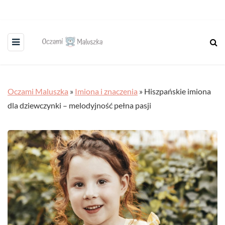
Oczami Maluszka
»
Imiona i znaczenia
»
Hiszpańskie imiona
dla dziewczynki – melodyjność pełna pasji