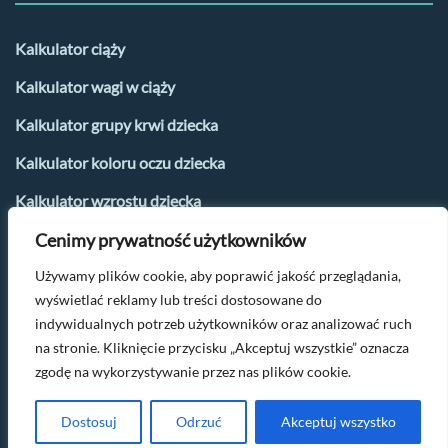
Kalkulator ciąży
Kalkulator wagi w ciąży
Kalkulator grupy krwi dziecka
Kalkulator koloru oczu dziecka
Kalkulator wzrostu dziecka
Cenimy prywatność użytkowników
Kalkulator płci dziecka
Używamy plików cookie, aby poprawić jakość przeglądania,
Kalkulator urlopu macierzyńskiego
wyświetlać reklamy lub treści dostosowane do
Kalkulator dni płodnych i owulacji
indywidualnych potrzeb użytkowników oraz analizować ruch
na stronie. Kliknięcie przycisku „Akceptuj wszystkie” oznacza
zgodę na wykorzystywanie przez nas plików cookie.
Po więcej parentingowych tipów napisz na
kontakt@oczamimaluszka.pl
Dostosuj
Odrzuć
Akceptuj wszystko