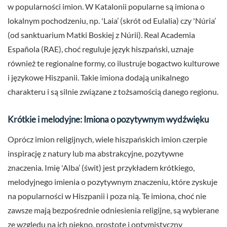
w popularności imion. W Katalonii popularne są imiona o
lokalnym pochodzeniu, np. 'Laia’ (skrót od Eulalia) czy 'Núria’
(od sanktuarium Matki Boskiej z Núrii). Real Academia
Española (RAE), choć reguluje język hiszpański, uznaje
również te regionalne formy, co ilustruje bogactwo kulturowe
i językowe Hiszpanii. Takie imiona dodają unikalnego
charakteru i są silnie związane z tożsamością danego regionu.
Krótkie i melodyjne: Imiona o pozytywnym wydźwięku
Oprócz imion religijnych, wiele hiszpańskich imion czerpie
inspirację z natury lub ma abstrakcyjne, pozytywne
znaczenia. Imię 'Alba’ (świt) jest przykładem krótkiego,
melodyjnego imienia o pozytywnym znaczeniu, które zyskuje
na popularności w Hiszpanii i poza nią. Te imiona, choć nie
zawsze mają bezpośrednie odniesienia religijne, są wybierane
ze względu na ich piękno, prostotę i optymistyczny