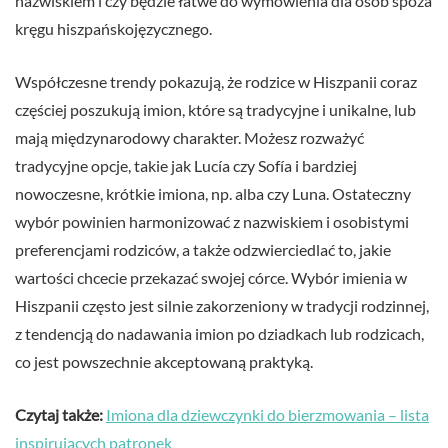
nazwiskiem i czy będzie łatwe do wymówienia dla osób spoza
kręgu hiszpańskojęzycznego.
Współczesne trendy pokazują, że rodzice w Hiszpanii coraz
częściej poszukują imion, które są tradycyjne i unikalne, lub
mają międzynarodowy charakter. Możesz rozważyć
tradycyjne opcje, takie jak Lucía czy Sofía i bardziej
nowoczesne, krótkie imiona, np. alba czy Luna. Ostateczny
wybór powinien harmonizować z nazwiskiem i osobistymi
preferencjami rodziców, a także odzwierciedlać to, jakie
wartości chcecie przekazać swojej córce. Wybór imienia w
Hiszpanii często jest silnie zakorzeniony w tradycji rodzinnej,
z tendencją do nadawania imion po dziadkach lub rodzicach,
co jest powszechnie akceptowaną praktyką.
Czytaj także:
Imiona dla dziewczynki do bierzmowania – lista
inspirujących patronek