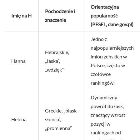
Orientacyjna
Pochodzenie i
Imię na H
popularność
znaczenie
(PESEL, dane.gov.pl)
Jedno z
najpopularniejszych
Hebrajskie,
imion żeńskich w
Hanna
„łaska”,
Polsce, często w
„wdzięk”
czołówce
rankingów.
Dynamiczny
powrót do łask,
Greckie, „blask
znaczący wzrost
Helena
słońca”,
pozycji w
„promienna”
rankingach od