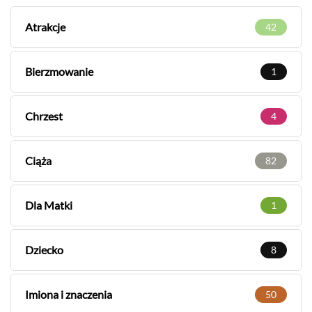
Atrakcje
42
Bierzmowanie
1
Chrzest
4
Ciąża
82
Dla Matki
1
Dziecko
8
Imiona i znaczenia
50