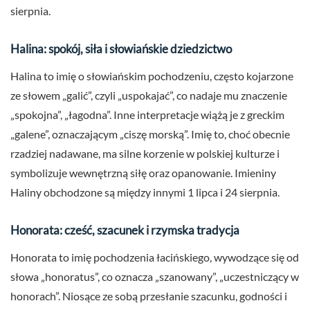
sierpnia.
Halina: spokój, siła i słowiańskie dziedzictwo
Halina to imię o słowiańskim pochodzeniu, często kojarzone
ze słowem „galić”, czyli „uspokajać”, co nadaje mu znaczenie
„spokojna”, „łagodna”. Inne interpretacje wiążą je z greckim
„galene”, oznaczającym „ciszę morską”. Imię to, choć obecnie
rzadziej nadawane, ma silne korzenie w polskiej kulturze i
symbolizuje wewnętrzną siłę oraz opanowanie. Imieniny
Haliny obchodzone są między innymi 1 lipca i 24 sierpnia.
Honorata: cześć, szacunek i rzymska tradycja
Honorata to imię pochodzenia łacińskiego, wywodzące się od
słowa „honoratus”, co oznacza „szanowany”, „uczestniczący w
honorach”. Niosące ze sobą przesłanie szacunku, godności i