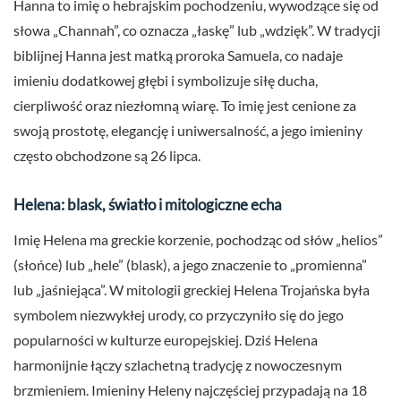
Hanna to imię o hebrajskim pochodzeniu, wywodzące się od
słowa „Channah”, co oznacza „łaskę” lub „wdzięk”. W tradycji
biblijnej Hanna jest matką proroka Samuela, co nadaje
imieniu dodatkowej głębi i symbolizuje siłę ducha,
cierpliwość oraz niezłomną wiarę. To imię jest cenione za
swoją prostotę, elegancję i uniwersalność, a jego imieniny
często obchodzone są 26 lipca.
Helena: blask, światło i mitologiczne echa
Imię Helena ma greckie korzenie, pochodząc od słów „helios”
(słońce) lub „hele” (blask), a jego znaczenie to „promienna”
lub „jaśniejąca”. W mitologii greckiej Helena Trojańska była
symbolem niezwykłej urody, co przyczyniło się do jego
popularności w kulturze europejskiej. Dziś Helena
harmonijnie łączy szlachetną tradycję z nowoczesnym
brzmieniem. Imieniny Heleny najczęściej przypadają na 18