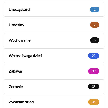
Uroczystości
2
Urodziny
2
Wychowanie
8
Wzrost i waga dzieci
22
Zabawa
39
Zdrowie
35
Żywienie dzieci
34