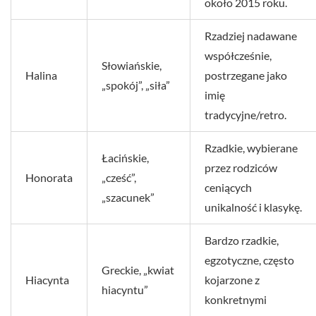
około 2015 roku.
Rzadziej nadawane
współcześnie,
Słowiańskie,
Halina
postrzegane jako
„spokój”, „siła”
imię
tradycyjne/retro.
Rzadkie, wybierane
Łacińskie,
przez rodziców
Honorata
„cześć”,
ceniących
„szacunek”
unikalność i klasykę.
Bardzo rzadkie,
egzotyczne, często
Greckie, „kwiat
Hiacynta
kojarzone z
hiacyntu”
konkretnymi