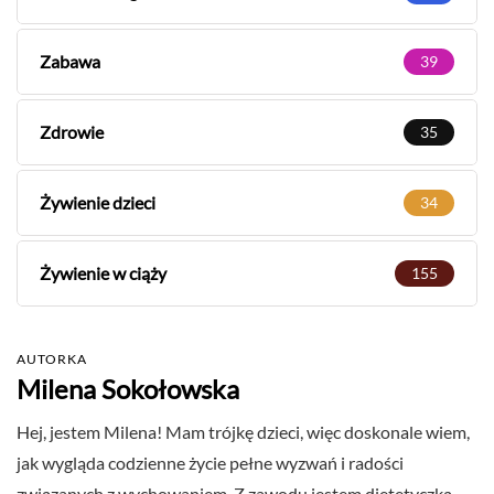
Zabawa
39
Zdrowie
35
Żywienie dzieci
34
Żywienie w ciąży
155
AUTORKA
Milena Sokołowska
Hej, jestem Milena! Mam trójkę dzieci, więc doskonale wiem,
jak wygląda codzienne życie pełne wyzwań i radości
związanych z wychowaniem. Z zawodu jestem dietetyczką,