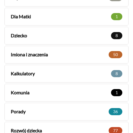
Dla Matki
1
Dziecko
8
Imiona i znaczenia
50
Kalkulatory
8
Komunia
1
Porady
36
Rozwój dziecka
77