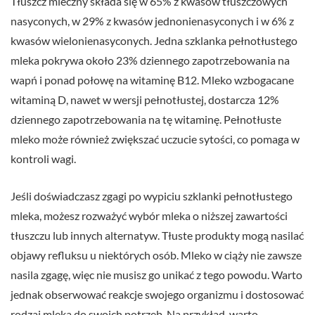
Tłuszcz mleczny składa się w 65% z kwasów tłuszczowych
nasyconych, w 29% z kwasów jednonienasyconych i w 6% z
kwasów wielonienasyconych. Jedna szklanka pełnotłustego
mleka pokrywa około 23% dziennego zapotrzebowania na
wapń i ponad połowę na witaminę B12. Mleko wzbogacane
witaminą D, nawet w wersji pełnotłustej, dostarcza 12%
dziennego zapotrzebowania na tę witaminę. Pełnotłuste
mleko może również zwiększać uczucie sytości, co pomaga w
kontroli wagi.
Jeśli doświadczasz zgagi po wypiciu szklanki pełnotłustego
mleka, możesz rozważyć wybór mleka o niższej zawartości
tłuszczu lub innych alternatyw. Tłuste produkty mogą nasilać
objawy refluksu u niektórych osób. Mleko w ciąży nie zawsze
nasila zgagę, więc nie musisz go unikać z tego powodu. Warto
jednak obserwować reakcje swojego organizmu i dostosować
rodzaj mleka do swoich potrzeb. Na przykład, warto