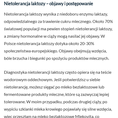
Nietolerancja laktozy – objawy i postępowanie
Nietolerancja laktozy wynika z niedoboru enzymu laktazy,
odpowiedzialnego za trawienie cukru mlecznego. Około 70%
światowej populacji ma pewien stopień nietolerancji laktozy,
a zmiany hormonalne w ciąży mogą nasilać jej objawy. W
Polsce nietolerancja laktozy dotyka około 20-30%
społeczeństwa europejskiego. Objawy obejmują wzdęcia,
bóle brzucha i biegunki po spożyciu produktów mlecznych.
Diagnostyka nietolerancji laktozy często opiera się na teście
wodorowym oddechowym. Jeśli potwierdzisz u siebie
nietolerancję, możesz sięgać po mleko bezlaktozowe lub
fermentowane produkty mleczne, które są zazwyczaj lepiej
tolerowane. W moim przypadku, podczas drugiej ciąży, po
wypiciu szklanki mleka krowiego pojawiały się silne wzdęcia,
więc przeszłam na mleko bezlaktozowe Mlekovita, co