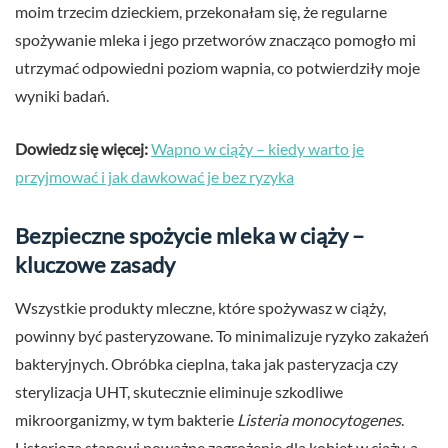
moim trzecim dzieckiem, przekonałam się, że regularne
spożywanie mleka i jego przetworów znacząco pomogło mi
utrzymać odpowiedni poziom wapnia, co potwierdziły moje
wyniki badań.
Dowiedz się więcej:
Wapno w ciąży – kiedy warto je
przyjmować i jak dawkować je bez ryzyka
Bezpieczne spożycie mleka w ciąży –
kluczowe zasady
Wszystkie produkty mleczne, które spożywasz w ciąży,
powinny być pasteryzowane. To minimalizuje ryzyko zakażeń
bakteryjnych. Obróbka cieplna, taka jak pasteryzacja czy
sterylizacja UHT, skutecznie eliminuje szkodliwe
mikroorganizmy, w tym bakterie
Listeria monocytogenes
.
Listerioza stanowi poważne zagrożenie dla kobiet w ciąży, a