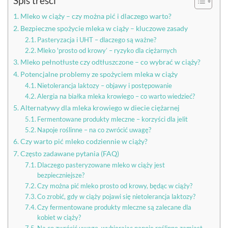
Spis treści
Mleko w ciąży – czy można pić i dlaczego warto?
Bezpieczne spożycie mleka w ciąży – kluczowe zasady
Pasteryzacja i UHT – dlaczego są ważne?
Mleko 'prosto od krowy’ – ryzyko dla ciężarnych
Mleko pełnotłuste czy odtłuszczone – co wybrać w ciąży?
Potencjalne problemy ze spożyciem mleka w ciąży
Nietolerancja laktozy – objawy i postępowanie
Alergia na białka mleka krowiego – co warto wiedzieć?
Alternatywy dla mleka krowiego w diecie ciężarnej
Fermentowane produkty mleczne – korzyści dla jelit
Napoje roślinne – na co zwrócić uwagę?
Czy warto pić mleko codziennie w ciąży?
Często zadawane pytania (FAQ)
Dlaczego pasteryzowane mleko w ciąży jest
bezpieczniejsze?
Czy można pić mleko prosto od krowy, będąc w ciąży?
Co zrobić, gdy w ciąży pojawi się nietolerancja laktozy?
Czy fermentowane produkty mleczne są zalecane dla
kobiet w ciąży?
Na co zwrócić uwagę, wybierając napoje roślinne zamiast