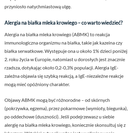
przyniosło natychmiastową ulgę.
Alergia na białka mleka krowiego – co warto wiedzieć?
Alergia na białka mleka krowiego (ABMK) to reakcja
immunologiczna organizmu na białka, takie jak kazeina czy
białka serwatkowe. Występuje ona u około 1% dzieci poniżej
2. roku życia w Europie, natomiast u dorosłych jest znacznie
rzadsza, dotykając około 0,2-0,3% populacji. Alergia IgE-
zależna objawia się szybką reakcją, a IgE-niezależne reakcje
mogą mieć opóźniony charakter.
Objawy ABMK mogą być różnorodne – od skórnych
(pokrzywka, egzema), przez pokarmowe (wymioty, biegunka),
po oddechowe (duszności). Jeśli podejrzewasz u siebie
alergię na białka mleka krowiego, koniecznie skonsultuj się z