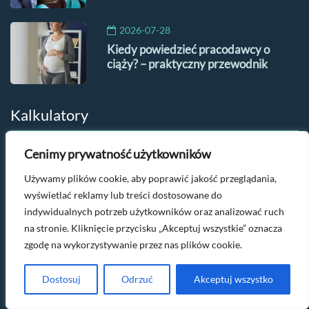
2026-07-28
Kiedy powiedzieć pracodawcy o
ciąży? – praktyczny przewodnik
Kalkulatory
Cenimy prywatność użytkowników
Kalkulator ciąży
Używamy plików cookie, aby poprawić jakość przeglądania,
Kalkulator wagi w ciąży
wyświetlać reklamy lub treści dostosowane do
indywidualnych potrzeb użytkowników oraz analizować ruch
Kalkulator grupy krwi dziecka
na stronie. Kliknięcie przycisku „Akceptuj wszystkie” oznacza
Kalkulator koloru oczu dziecka
zgodę na wykorzystywanie przez nas plików cookie.
Kalkulator wzrostu dziecka
Dostosuj
Odrzuć
Akceptuj wszystko
Kalkulator płci dziecka