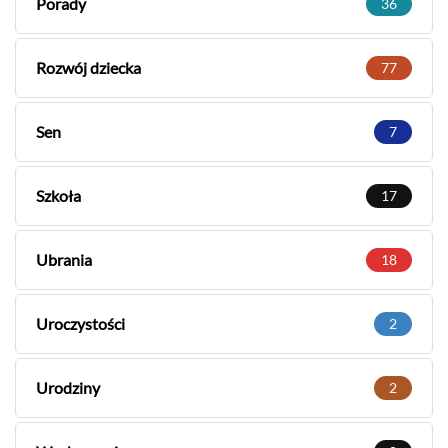
Porady
36
Rozwój dziecka
77
Sen
7
Szkoła
17
Ubrania
18
Uroczystości
2
Urodziny
2