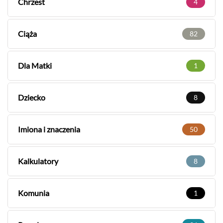
Chrzest
4
Ciąża
82
Dla Matki
1
Dziecko
8
Imiona i znaczenia
50
Kalkulatory
8
Komunia
1