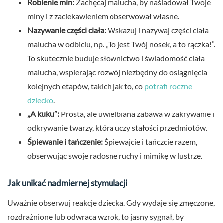
Robienie min:
Zachęcaj malucha, by naśladował Twoje
miny i z zaciekawieniem obserwował własne.
Nazywanie części ciała:
Wskazuj i nazywaj części ciała
malucha w odbiciu, np. „To jest Twój nosek, a to rączka!”.
To skutecznie buduje słownictwo i świadomość ciała
malucha, wspierając rozwój niezbędny do osiągnięcia
kolejnych etapów, takich jak to, co
potrafi roczne
dziecko
.
„A kuku”:
Prosta, ale uwielbiana zabawa w zakrywanie i
odkrywanie twarzy, która uczy stałości przedmiotów.
Śpiewanie i tańczenie:
Śpiewajcie i tańczcie razem,
obserwując swoje radosne ruchy i mimikę w lustrze.
Jak unikać nadmiernej stymulacji
Uważnie obserwuj reakcje dziecka. Gdy wydaje się zmęczone,
rozdrażnione lub odwraca wzrok, to jasny sygnał, by