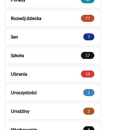
Rozwój dziecka
77
Sen
7
Szkoła
17
Ubrania
18
Uroczystości
2
Urodziny
2
Wychowanie
8