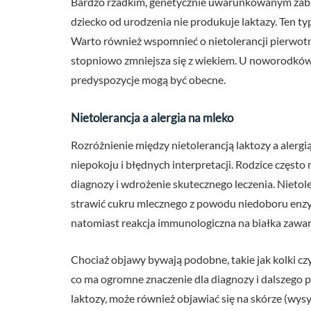
Bardzo rzadkim, genetycznie uwarunkowanym zaburz
dziecko od urodzenia nie produkuje laktazy. Ten ty
Warto również wspomnieć o nietolerancji pierwotne
stopniowo zmniejsza się z wiekiem. U noworodków
predyspozycje mogą być obecne.
Nietolerancja a alergia na mleko
Rozróżnienie między nietolerancją laktozy a aler
niepokoju i błędnych interpretacji. Rodzice często
diagnozy i wdrożenie skutecznego leczenia. Nietol
strawić cukru mlecznego z powodu niedoboru enzy
natomiast reakcja immunologiczna na białka zawar
Chociaż objawy bywają podobne, takie jak kolki cz
co ma ogromne znaczenie dla diagnozy i dalszego p
laktozy, może również objawiać się na skórze (wys