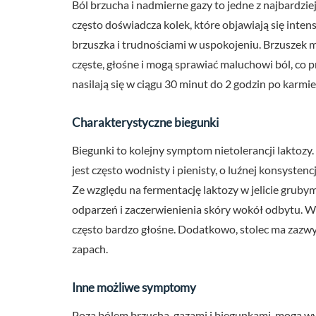
Ból brzucha i nadmierne gazy to jedne z najbardzie
często doświadcza kolek, które objawiają się int
brzuszka i trudnościami w uspokojeniu. Brzuszek m
częste, głośne i mogą sprawiać maluchowi ból, co
nasilają się w ciągu 30 minut do 2 godzin po karmie
Charakterystyczne biegunki
Biegunki to kolejny symptom nietolerancji laktozy.
jest często wodnisty i pienisty, o luźnej konsyste
Ze względu na fermentację laktozy w jelicie grubym
odparzeń i zaczerwienienia skóry wokół odbytu. W
często bardzo głośne. Dodatkowo, stolec ma zazwy
zapach.
Inne możliwe symptomy
Poza bólem brzucha, gazami i biegunkami, mogą wys