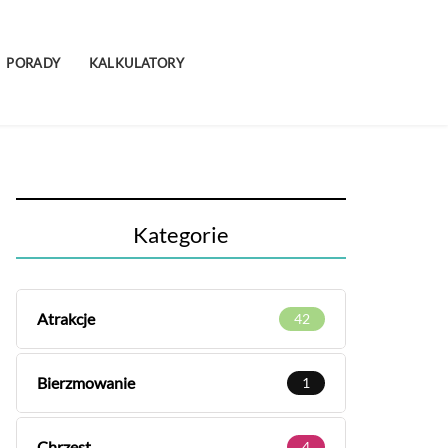
PORADY
KALKULATORY
Kategorie
Atrakcje
42
Bierzmowanie
1
Chrzest
4