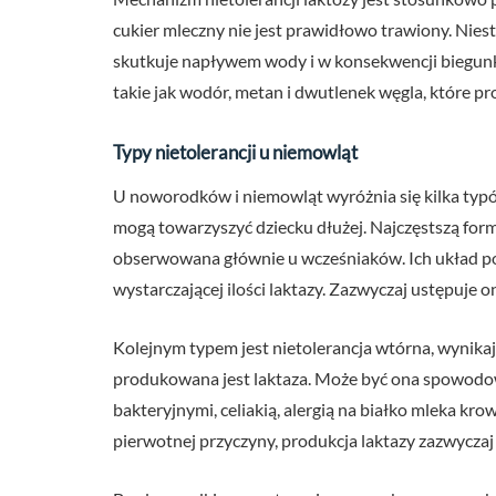
cukier mleczny nie jest prawidłowo trawiony. Niest
skutkuje napływem wody i w konsekwencji biegun
takie jak wodór, metan i dwutlenek węgla, które p
Typy nietolerancji u niemowląt
U noworodków i niemowląt wyróżnia się kilka typów 
mogą towarzyszyć dziecku dłużej. Najczęstszą form
obserwowana głównie u wcześniaków. Ich układ pok
wystarczającej ilości laktazy. Zazwyczaj ustępuje o
Kolejnym typem jest nietolerancja wtórna, wynikają
produkowana jest laktaza. Może być ona spowodow
bakteryjnymi, celiakią, alergią na białko mleka kr
pierwotnej przyczyny, produkcja laktazy zazwycza