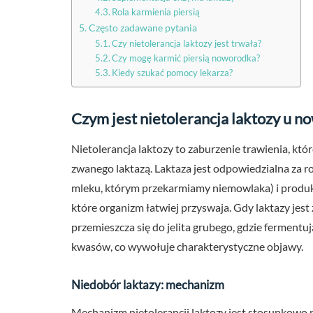
Rola karmienia piersią
Często zadawane pytania
Czy nietolerancja laktozy jest trwała?
Czy mogę karmić piersią noworodka?
Kiedy szukać pomocy lekarza?
Czym jest nietolerancja laktozy u 
Nietolerancja laktozy to zaburzenie trawienia, któr
zwanego laktazą. Laktaza jest odpowiedzialna za 
mleku, którym przekarmiamy niemowlaka) i produkt
które organizm łatwiej przyswaja. Gdy laktazy jest z
przemieszcza się do jelita grubego, gdzie fermentu
kwasów, co wywołuje charakterystyczne objawy.
Niedobór laktazy: mechanizm
Mechanizm nietolerancji laktozy jest stosunkowo pr