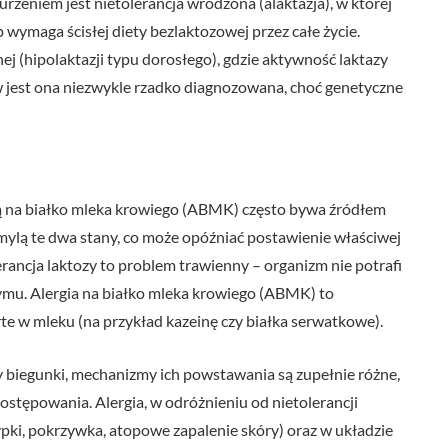
eniem jest nietolerancja wrodzona (alaktazja), w której
p wymaga ścisłej diety bezlaktozowej przez całe życie.
j (hipolaktazji typu dorosłego), gdzie aktywność laktazy
 jest ona niezwykle rzadko diagnozowana, choć genetyczne
gią na białko mleka krowiego (ABMK) często bywa źródłem
 mylą te dwa stany, co może opóźniać postawienie właściwej
erancja laktozy to problem trawienny – organizm nie potrafi
mu. Alergia na białko mleka krowiego (ABMK) to
te w mleku (na przykład kazeinę czy białka serwatkowe).
y biegunki, mechanizmy ich powstawania są zupełnie różne,
ostępowania. Alergia, w odróżnieniu od nietolerancji
ypki, pokrzywka, atopowe zapalenie skóry) oraz w układzie