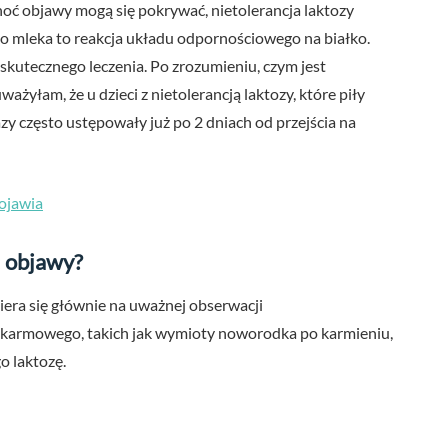
hoć objawy mogą się pokrywać, nietolerancja laktozy
łko mleka to reakcja układu odpornościowego na białko.
skutecznego leczenia. Po zrozumieniu, czym jest
ażyłam, że u dzieci z nietolerancją laktozy, które piły
zy często ustępowały już po 2 dniach od przejścia na
ojawia
: objawy?
iera się głównie na uważnej obserwacji
okarmowego, takich jak wymioty noworodka po karmieniu,
o laktozę.