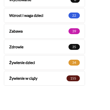
Wzrost i waga dzieci
22
Zabawa
39
Zdrowie
35
Żywienie dzieci
34
Żywienie w ciąży
155