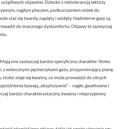
j uciążliwych objawów. Dziecko z nietolerancją laktozy
ensywnym, nagłym płaczem, podkurczaniem nóżek do
oże stać się twardy, napięty i wzdęty. Nadmierne gazy są
 prowadzi do znacznego dyskomfortu. Objawy te zazwyczaj
niu.
 Mają one zazwyczaj bardzo specyficzny charakter. Stolec
ncji, z widocznymi pęcherzykami gazu, przypominający pianę.
, stolec staje się kwaśny, co może prowadzić do silnych
ypróżnienia bywają „eksplozywne” – nagłe, gwałtowne i
czaj bardzo charakterystyczny, kwaśny i nieprzyjemny
tąpić również inne objawy, takie jak częste ulewanie czy