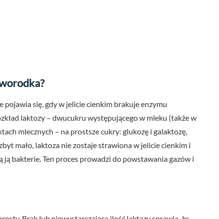
noworodka?
e pojawia się, gdy w jelicie cienkim brakuje enzymu
rozkład laktozy – dwucukru występującego w mleku (także w
ach mlecznych – na prostsze cukry: glukozę i galaktozę,
byt mało, laktoza nie zostaje strawiona w jelicie cienkim i
ją ją bakterie. Ten proces prowadzi do powstawania gazów i
osty. Brak lub niewystarczająca ilość laktazy sprawia, że