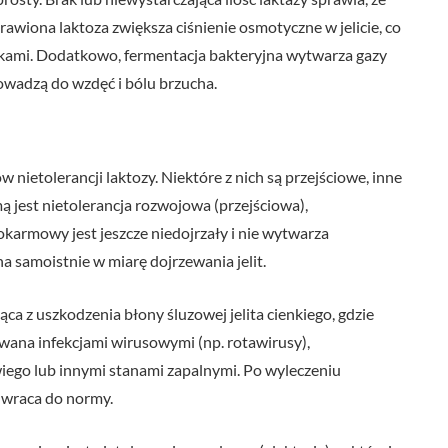
rawiona laktoza zwiększa ciśnienie osmotyczne w jelicie, co
kami. Dodatkowo, fermentacja bakteryjna wytwarza gazy
rowadzą do wzdęć i bólu brzucha.
nietolerancji laktozy. Niektóre z nich są przejściowe, inne
ą jest nietolerancja rozwojowa (przejściowa),
armowy jest jeszcze niedojrzały i nie wytwarza
na samoistnie w miarę dojrzewania jelit.
ca z uszkodzenia błony śluzowej jelita cienkiego, gdzie
ana infekcjami wirusowymi (np. rotawirusy),
owiego lub innymi stanami zapalnymi. Po wyleczeniu
j wraca do normy.