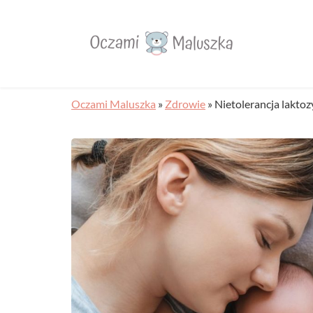
Oczami Maluszka
»
Zdrowie
»
Nietolerancja lakto