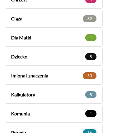
Ciąża
82
Dla Matki
1
Dziecko
8
Imiona i znaczenia
50
Kalkulatory
8
Komunia
1
Porady
36