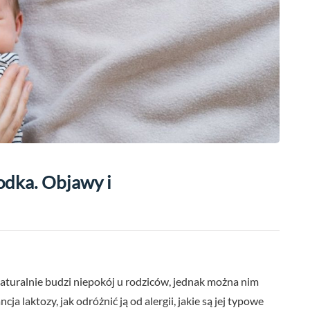
odka. Objawy i
naturalnie budzi niepokój u rodziców, jednak można nim
ja laktozy, jak odróżnić ją od alergii, jakie są jej typowe