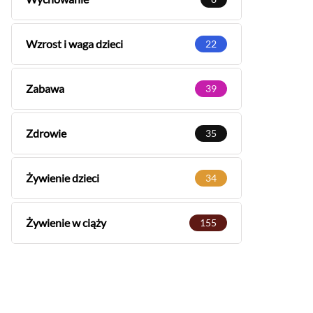
Wzrost i waga dzieci
22
Zabawa
39
Zdrowie
35
Żywienie dzieci
34
Żywienie w ciąży
155