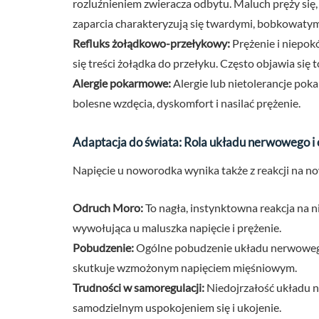
rozluźnieniem zwieracza odbytu. Maluch pręży się, 
zaparcia charakteryzują się twardymi, bobkowaty
Refluks żołądkowo-przełykowy:
Prężenie i niepok
się treści żołądka do przełyku. Często objawia si
Alergie pokarmowe:
Alergie lub nietolerancje po
bolesne wzdęcia, dyskomfort i nasilać prężenie.
Adaptacja do świata: Rola układu nerwowego i
Napięcie u noworodka wynika także z reakcji na n
Odruch Moro:
To nagła, instynktowna reakcja na n
wywołująca u maluszka napięcie i prężenie.
Pobudzenie:
Ogólne pobudzenie układu nerwowe
skutkuje wzmożonym napięciem mięśniowym.
Trudności w samoregulacji:
Niedojrzałość układu 
samodzielnym uspokojeniem się i ukojenie.