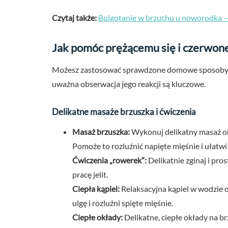
Czytaj także:
Bulgotanie w brzuchu u noworodka –
Jak pomóc prężącemu się i czerw
Możesz zastosować sprawdzone domowe sposoby, 
uważna obserwacja jego reakcji są kluczowe.
Delikatne masaże brzuszka i ćwiczenia
Masaż brzuszka:
Wykonuj delikatny masaż ok
Pomoże to rozluźnić napięte mięśnie i ułatwi
Ćwiczenia „rowerek”:
Delikatnie zginaj i pro
pracę jelit.
Ciepła kąpiel:
Relaksacyjna kąpiel w wodzie 
ulgę i rozluźni spięte mięśnie.
Ciepłe okłady:
Delikatne, ciepłe okłady na b