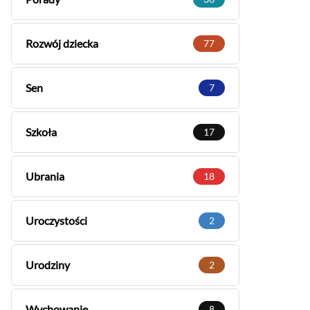
Rozwój dziecka
77
Sen
7
Szkoła
17
Ubrania
18
Uroczystości
2
Urodziny
2
Wychowanie
8