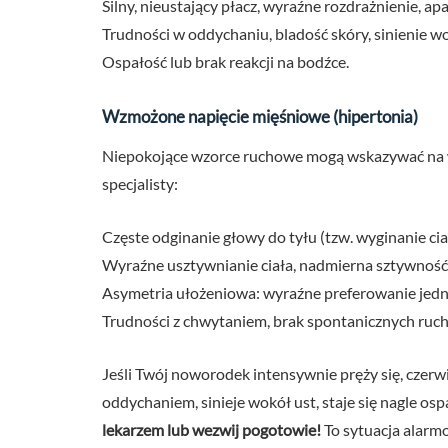
Silny, nieustający płacz, wyraźne rozdrażnienie, apa
Trudności w oddychaniu, bladość skóry, sinienie wo
Ospałość lub brak reakcji na bodźce.
Wzmożone napięcie mięśniowe (hipertonia)
Niepokojące wzorce ruchowe mogą wskazywać na 
specjalisty:
Częste odginanie głowy do tyłu (tzw. wyginanie cia
Wyraźne usztywnianie ciała, nadmierna sztywność
Asymetria ułożeniowa: wyraźne preferowanie jedne
Trudności z chwytaniem, brak spontanicznych ruc
Jeśli Twój noworodek intensywnie pręży się, czerw
oddychaniem, sinieje wokół ust, staje się nagle os
lekarzem lub wezwij pogotowie!
To sytuacja alarm