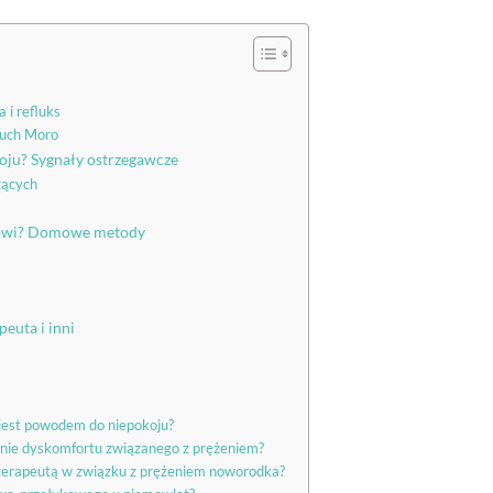
 i refluks
ruch Moro
oju? Sygnały ostrzegawcze
zących
kowi? Domowe metody
peuta i inni
 jest powodem do niepokoju?
enie dyskomfortu związanego z prężeniem?
joterapeutą w związku z prężeniem noworodka?