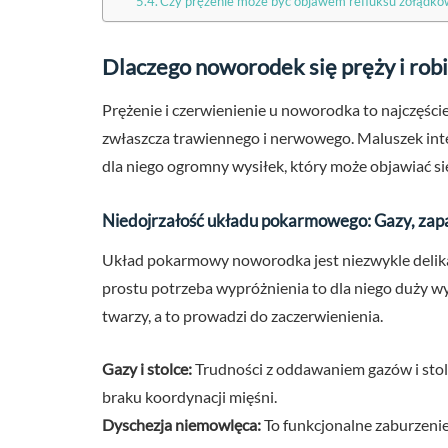
Czy prężenie może być objawem refluksu żołądk
Dlaczego noworodek się pręży i rob
Prężenie i czerwienienie u noworodka to najczęści
zwłaszcza trawiennego i nerwowego. Maluszek inten
dla niego ogromny wysiłek, który może objawiać si
Niedojrzałość układu pokarmowego: Gazy, zapar
Układ pokarmowy noworodka jest niezwykle delikat
prostu potrzeba wypróżnienia to dla niego duży wy
twarzy, a to prowadzi do zaczerwienienia.
Gazy i stolce:
Trudności z oddawaniem gazów i stolca
braku koordynacji mięśni.
Dyschezja niemowlęca:
To funkcjonalne zaburzenie