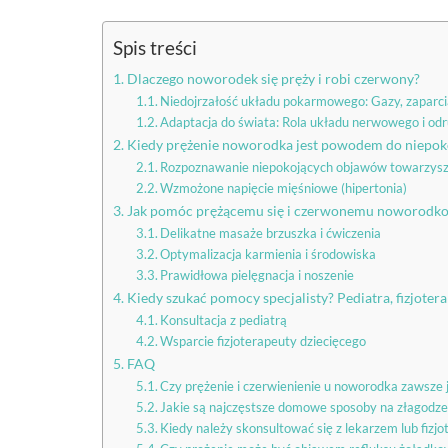
Spis treści
Dlaczego noworodek się pręży i robi czerwony?
Niedojrzałość układu pokarmowego: Gazy, zaparcia
Adaptacja do świata: Rola układu nerwowego i od
Kiedy prężenie noworodka jest powodem do niepok
Rozpoznawanie niepokojących objawów towarzys
Wzmożone napięcie mięśniowe (hipertonia)
Jak pomóc prężącemu się i czerwonemu noworod
Delikatne masaże brzuszka i ćwiczenia
Optymalizacja karmienia i środowiska
Prawidłowa pielęgnacja i noszenie
Kiedy szukać pomocy specjalisty? Pediatra, fizjotera
Konsultacja z pediatrą
Wsparcie fizjoterapeuty dziecięcego
FAQ
Czy prężenie i czerwienienie u noworodka zawsze
Jakie są najczęstsze domowe sposoby na złagodz
Kiedy należy skonsultować się z lekarzem lub fiz