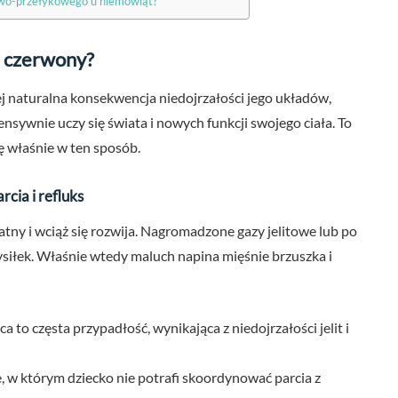
owo-przełykowego u niemowląt?
i czerwony?
ej naturalna konsekwencja niedojrzałości jego układów,
sywnie uczy się świata i nowych funkcji swojego ciała. To
ę właśnie w ten sposób.
cia i refluks
ny i wciąż się rozwija. Nagromadzone gazy jelitowe lub po
siłek. Właśnie wtedy maluch napina mięśnie brzuszka i
 to częsta przypadłość, wynikająca z niedojrzałości jelit i
, w którym dziecko nie potrafi skoordynować parcia z