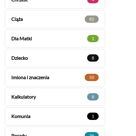
Ciąża
82
Dla Matki
1
Dziecko
8
Imiona i znaczenia
50
Kalkulatory
8
Komunia
1
Porady
36