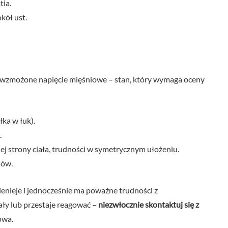
tia.
kół ust.
wzmożone napięcie mięśniowe – stan, który wymaga oceny
łka w łuk).
.
j strony ciała, trudności w symetrycznym ułożeniu.
hów.
ienieje i jednocześnie ma poważne trudności z
pały lub przestaje reagować –
niezwłocznie skontaktuj się z
owa.