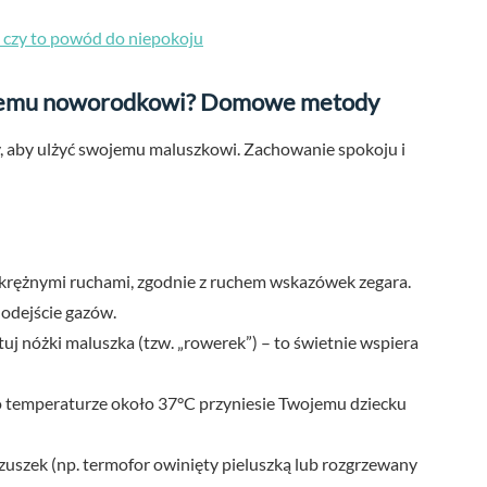
 czy to powód do niepokoju
onemu noworodkowi? Domowe metody
aby ulżyć swojemu maluszkowi. Zachowanie spokoju i
rężnymi ruchami, zgodnie z ruchem wskazówek zegara.
 odejście gazów.
stuj nóżki maluszka (tzw. „rowerek”) – to świetnie wspiera
o temperaturze około 37°C przyniesie Twojemu dziecku
rzuszek (np. termofor owinięty pieluszką lub rozgrzewany