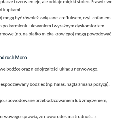
płacze i czerwienieje, ale oddaje miękki stolec. Prawdziwe
mi kupkami.
ój mogą być również związane z refluksem, czyli cofaniem
ę to po karmieniu ulewaniem i wyraźnym dyskomfortem.
karmowe (np. na białko mleka krowiego) mogą powodować
 odruch Moro
owe bodźce oraz niedojrzałości układu nerwowego.
iespodziewany bodziec (np. hałas, nagła zmiana pozycji),
go, spowodowane przebodźcowaniem lub zmęczeniem,
nerwowego sprawia, że noworodek ma trudności z