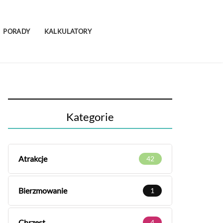
PORADY
KALKULATORY
Kategorie
Atrakcje
42
Bierzmowanie
1
Chrzest
4