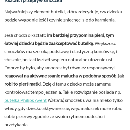
Kształt i przepływ smoczka
Najważniejszy element butelki, który zdecyduje, czy dziecku
będzie wygodnie jeść i czy nie zniechęci się do karmienia.
Jeśli chodzi o kształt:
im bardziej przypomina pierś, tym
łatwiej dziecku będzie zaakceptować butelkę
. Większość
smoczków ma szeroką podstawę i elastyczną końcówkę, i
słusznie, bo taki kształt wspiera naturalne ułożenie ust.
Dobrze by było, aby smoczek był również responsywny i
reagował na aktywne ssanie malucha w podobny sposób, jak
robi to pierś matki
. Dzięki temu dziecko może samemu
kontrolować tempo jedzenia. Takie rozwiązanie posiada np.
butelka Philips Avent
Natural
; smoczek uwalnia mleko tylko
wtedy, gdy dziecko aktywnie ssie, więc maluszek może robić
sobie przerwy zgodnie ze swoim rytmem oddechu i
przełykania.