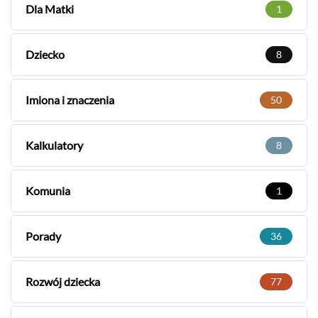
Dla Matki
1
Dziecko
8
Imiona i znaczenia
50
Kalkulatory
8
Komunia
1
Porady
36
Rozwój dziecka
77