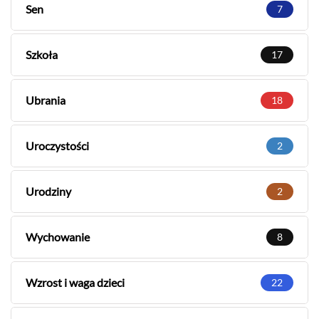
Sen
7
Szkoła
17
Ubrania
18
Uroczystości
2
Urodziny
2
Wychowanie
8
Wzrost i waga dzieci
22