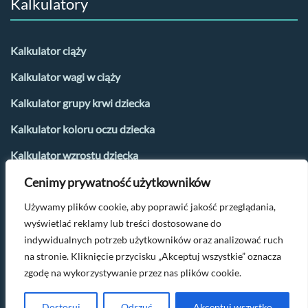
Kalkulatory
Kalkulator ciąży
Kalkulator wagi w ciąży
Kalkulator grupy krwi dziecka
Kalkulator koloru oczu dziecka
Kalkulator wzrostu dziecka
Cenimy prywatność użytkowników
Kalkulator płci dziecka
Używamy plików cookie, aby poprawić jakość przeglądania,
Kalkulator urlopu macierzyńskiego
wyświetlać reklamy lub treści dostosowane do
Kalkulator dni płodnych i owulacji
indywidualnych potrzeb użytkowników oraz analizować ruch
na stronie. Kliknięcie przycisku „Akceptuj wszystkie” oznacza
zgodę na wykorzystywanie przez nas plików cookie.
Po więcej parentingowych tipów napisz na
kontakt@oczamimaluszka.pl
Dostosuj
Odrzuć
Akceptuj wszystko