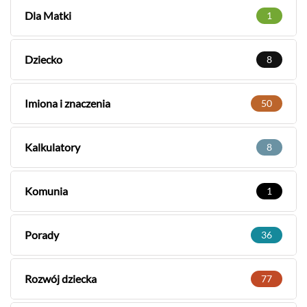
Dla Matki
1
Dziecko
8
Imiona i znaczenia
50
Kalkulatory
8
Komunia
1
Porady
36
Rozwój dziecka
77