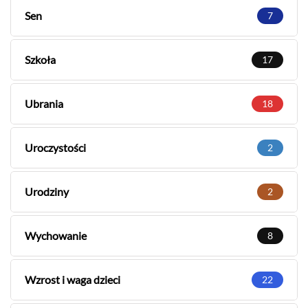
Sen
7
Szkoła
17
Ubrania
18
Uroczystości
2
Urodziny
2
Wychowanie
8
Wzrost i waga dzieci
22