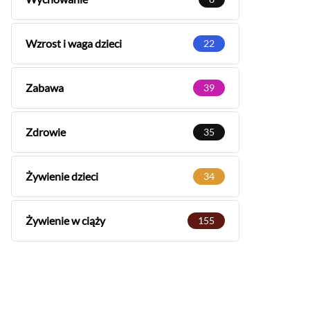
Wzrost i waga dzieci
22
Zabawa
39
Zdrowie
35
Żywienie dzieci
34
Żywienie w ciąży
155