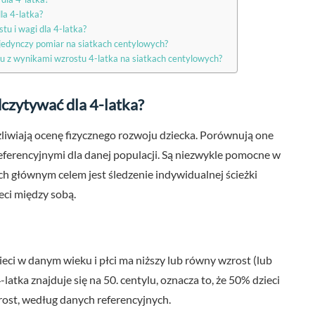
la 4-latka?
tu i wagi dla 4-latka?
ojedynczy pomiar na siatkach centylowych?
ku z wynikami wzrostu 4-latka na siatkach centylowych?
odczytywać dla 4-latka?
ożliwiają ocenę fizycznego rozwoju dziecka. Porównują one
ferencyjnymi dla danej populacji. Są niezwykle pomocne w
h głównym celem jest śledzenie indywidualnej ścieżki
ci między sobą.
zieci w danym wieku i płci ma niższy lub równy wzrost (lub
-latka znajduje się na 50. centylu, oznacza to, że 50% dzieci
zrost, według danych referencyjnych.