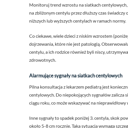
Monitoruj trend wzrostu na siatkach centylowych, 
na zbliżonym centylu przez dłuższy czas świadczy o
niższych lub wyższych centylach w ramach normy.
Co ciekawe, wiele dzieci z niskim wzrostem (poniżej
dojrzewania, które nie jest patologią. Obserwowałam
centylu, a ich rodzice również byli niscy, utrzymy
zdrowotnych.
Alarmujące sygnały na siatkach centylowych
Pilna konsultacja z lekarzem pediatrą jest koniecz
centylowych. Do niepokojących sygnałów zalicza si
ciągu roku, co może wskazywać na nieprawidłowy w
Inne sygnały to spadek poniżej 3. centyla, skok pow
około 5-8 cm rocznie. Taka sytuacja wymaga szcze