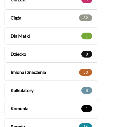
Ciąża
82
Dla Matki
1
Dziecko
8
Imiona i znaczenia
50
Kalkulatory
8
Komunia
1
Porady
36