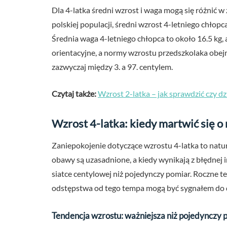
Dla 4-latka średni wzrost i waga mogą się różnić w
polskiej populacji, średni wzrost 4-letniego chło
Średnia waga 4-letniego chłopca to około 16.5 kg, 
orientacyjne, a normy wzrostu przedszkolaka obejm
zazwyczaj między 3. a 97. centylem.
Czytaj także:
Wzrost 2-latka – jak sprawdzić czy d
Wzrost 4-latka: kiedy martwić się o
Zaniepokojenie dotyczące wzrostu 4-latka to natura
obawy są uzasadnione, a kiedy wynikają z błędnej i
siatce centylowej niż pojedynczy pomiar. Roczne t
odstępstwa od tego tempa mogą być sygnałem do d
Tendencja wzrostu: ważniejsza niż pojedynczy 