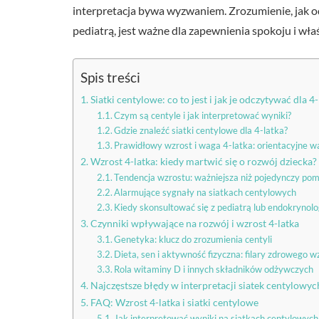
interpretacja bywa wyzwaniem. Zrozumienie, jak o
pediatrą, jest ważne dla zapewnienia spokoju i wła
Spis treści
Siatki centylowe: co to jest i jak je odczytywać dla 4-
Czym są centyle i jak interpretować wyniki?
Gdzie znaleźć siatki centylowe dla 4-latka?
Prawidłowy wzrost i waga 4-latka: orientacyjne w
Wzrost 4-latka: kiedy martwić się o rozwój dziecka?
Tendencja wzrostu: ważniejsza niż pojedynczy pom
Alarmujące sygnały na siatkach centylowych
Kiedy skonsultować się z pediatrą lub endokrynol
Czynniki wpływające na rozwój i wzrost 4-latka
Genetyka: klucz do zrozumienia centyli
Dieta, sen i aktywność fizyczna: filary zdrowego w
Rola witaminy D i innych składników odżywczych
Najczęstsze błędy w interpretacji siatek centylowyc
FAQ: Wzrost 4-latka i siatki centylowe
Jak interpretować wyniki na siatkach centylowych 