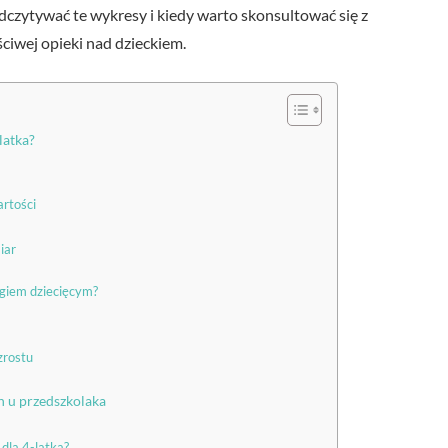
dczytywać te wykresy i kiedy warto skonsultować się z
ściwej opieki nad dzieckiem.
latka?
artości
iar
ogiem dziecięcym?
zrostu
h u przedszkolaka
dla 4-latka?