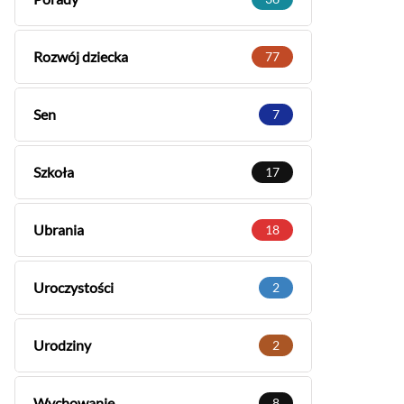
Rozwój dziecka
77
Sen
7
Szkoła
17
Ubrania
18
Uroczystości
2
Urodziny
2
Wychowanie
8