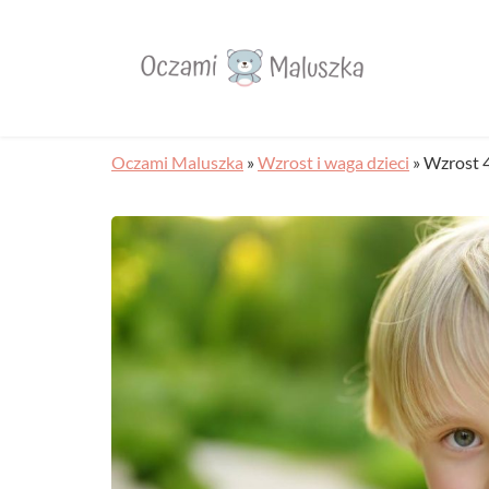
Oczami Maluszka
»
Wzrost i waga dzieci
»
Wzrost 4