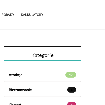
PORADY
KALKULATORY
Kategorie
Atrakcje
42
Bierzmowanie
1
Chrzest
4