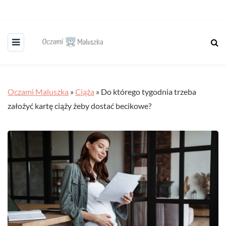
Oczami Maluszka
»
Ciąża
»
Do którego tygodnia trzeba
założyć kartę ciąży żeby dostać becikowe?