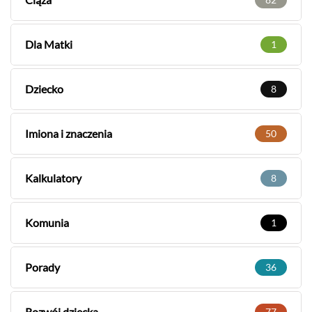
Dla Matki
1
Dziecko
8
Imiona i znaczenia
50
Kalkulatory
8
Komunia
1
Porady
36
Rozwój dziecka
77