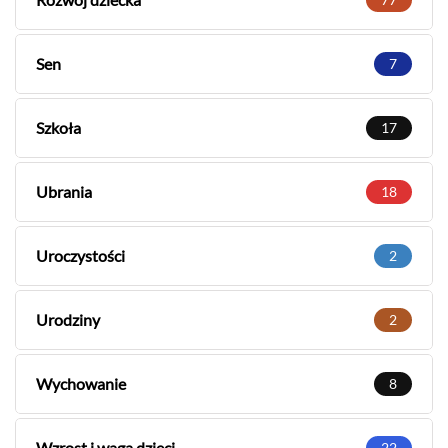
Sen
7
Szkoła
17
Ubrania
18
Uroczystości
2
Urodziny
2
Wychowanie
8
Wzrost i waga dzieci
22