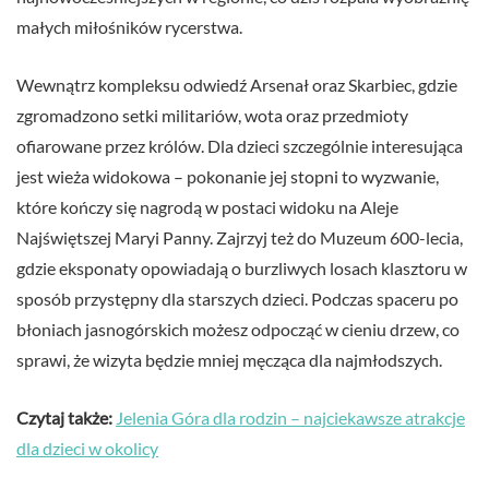
małych miłośników rycerstwa.
Wewnątrz kompleksu odwiedź Arsenał oraz Skarbiec, gdzie
zgromadzono setki militariów, wota oraz przedmioty
ofiarowane przez królów. Dla dzieci szczególnie interesująca
jest wieża widokowa – pokonanie jej stopni to wyzwanie,
które kończy się nagrodą w postaci widoku na Aleje
Najświętszej Maryi Panny. Zajrzyj też do Muzeum 600-lecia,
gdzie eksponaty opowiadają o burzliwych losach klasztoru w
sposób przystępny dla starszych dzieci. Podczas spaceru po
błoniach jasnogórskich możesz odpocząć w cieniu drzew, co
sprawi, że wizyta będzie mniej męcząca dla najmłodszych.
Czytaj także:
Jelenia Góra dla rodzin – najciekawsze atrakcje
dla dzieci w okolicy