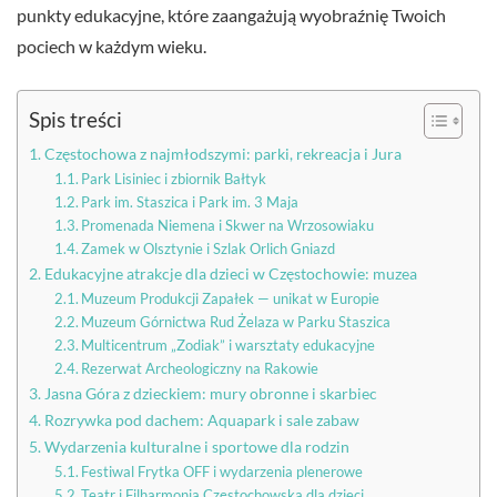
punkty edukacyjne, które zaangażują wyobraźnię Twoich
pociech w każdym wieku.
Spis treści
Częstochowa z najmłodszymi: parki, rekreacja i Jura
Park Lisiniec i zbiornik Bałtyk
Park im. Staszica i Park im. 3 Maja
Promenada Niemena i Skwer na Wrzosowiaku
Zamek w Olsztynie i Szlak Orlich Gniazd
Edukacyjne atrakcje dla dzieci w Częstochowie: muzea
Muzeum Produkcji Zapałek — unikat w Europie
Muzeum Górnictwa Rud Żelaza w Parku Staszica
Multicentrum „Zodiak” i warsztaty edukacyjne
Rezerwat Archeologiczny na Rakowie
Jasna Góra z dzieckiem: mury obronne i skarbiec
Rozrywka pod dachem: Aquapark i sale zabaw
Wydarzenia kulturalne i sportowe dla rodzin
Festiwal Frytka OFF i wydarzenia plenerowe
Teatr i Filharmonia Częstochowska dla dzieci