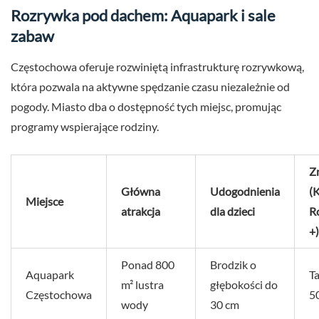
Rozrywka pod dachem: Aquapark i sale
zabaw
Częstochowa oferuje rozwiniętą infrastrukturę rozrywkową,
która pozwala na aktywne spędzanie czasu niezależnie od
pogody. Miasto dba o dostępność tych miejsc, promując
programy wspierające rodziny.
Zn
Główna
Udogodnienia
(
Miejsce
atrakcja
dla dzieci
R
+)
Ponad 800
Brodzik o
Aquapark
Ta
m² lustra
głębokości do
Częstochowa
5
wody
30 cm