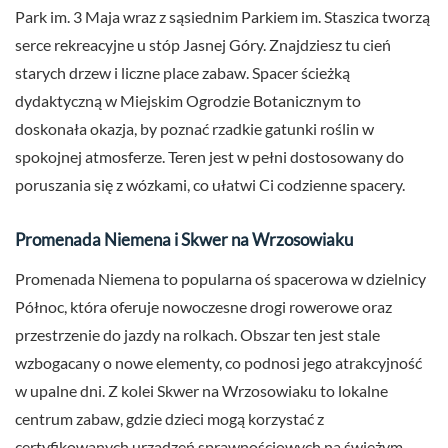
Park im. 3 Maja wraz z sąsiednim Parkiem im. Staszica tworzą
serce rekreacyjne u stóp Jasnej Góry. Znajdziesz tu cień
starych drzew i liczne place zabaw. Spacer ścieżką
dydaktyczną w Miejskim Ogrodzie Botanicznym to
doskonała okazja, by poznać rzadkie gatunki roślin w
spokojnej atmosferze. Teren jest w pełni dostosowany do
poruszania się z wózkami, co ułatwi Ci codzienne spacery.
Promenada Niemena i Skwer na Wrzosowiaku
Promenada Niemena to popularna oś spacerowa w dzielnicy
Północ, która oferuje nowoczesne drogi rowerowe oraz
przestrzenie do jazdy na rolkach. Obszar ten jest stale
wzbogacany o nowe elementy, co podnosi jego atrakcyjność
w upalne dni. Z kolei Skwer na Wrzosowiaku to lokalne
centrum zabaw, gdzie dzieci mogą korzystać z
certyfikowanych urządzeń sprawnościowych na świeżym