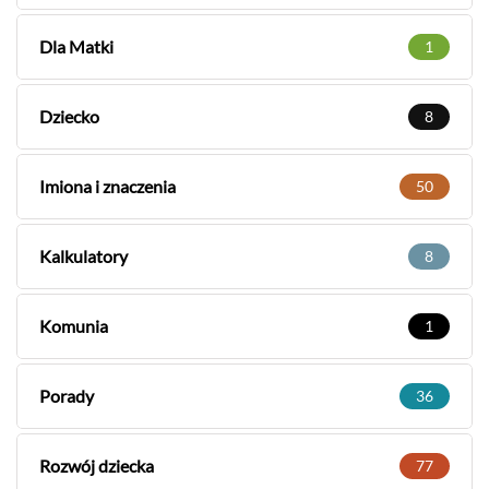
Dla Matki
1
Dziecko
8
Imiona i znaczenia
50
Kalkulatory
8
Komunia
1
Porady
36
Rozwój dziecka
77