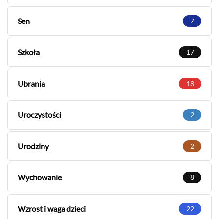
Sen
7
Szkoła
17
Ubrania
18
Uroczystości
2
Urodziny
2
Wychowanie
8
Wzrost i waga dzieci
22