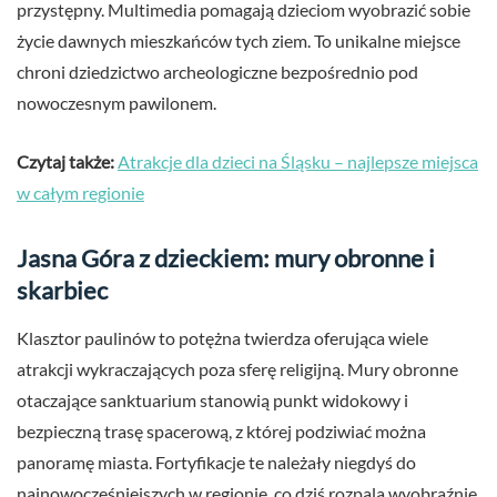
przystępny. Multimedia pomagają dzieciom wyobrazić sobie
życie dawnych mieszkańców tych ziem. To unikalne miejsce
chroni dziedzictwo archeologiczne bezpośrednio pod
nowoczesnym pawilonem.
Czytaj także:
Atrakcje dla dzieci na Śląsku – najlepsze miejsca
w całym regionie
Jasna Góra z dzieckiem: mury obronne i
skarbiec
Klasztor paulinów to potężna twierdza oferująca wiele
atrakcji wykraczających poza sferę religijną. Mury obronne
otaczające sanktuarium stanowią punkt widokowy i
bezpieczną trasę spacerową, z której podziwiać można
panoramę miasta. Fortyfikacje te należały niegdyś do
najnowocześniejszych w regionie, co dziś rozpala wyobraźnię