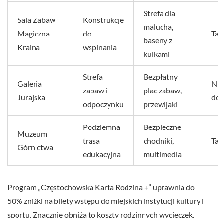
Strefa dla
Sala Zabaw
Konstrukcje
malucha,
Magiczna
do
T
baseny z
Kraina
wspinania
kulkami
Strefa
Bezpłatny
Galeria
N
zabaw i
plac zabaw,
Jurajska
d
odpoczynku
przewijaki
Podziemna
Bezpieczne
Muzeum
trasa
chodniki,
T
Górnictwa
edukacyjna
multimedia
Program „Częstochowska Karta Rodzina +” uprawnia do
50% zniżki na bilety wstępu do miejskich instytucji kultury i
sportu. Znacznie obniża to koszty rodzinnych wycieczek.