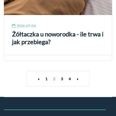
2026-07-04
Żółtaczka u noworodka - ile trwa i
jak przebiega?
«
1
2
3
4
»