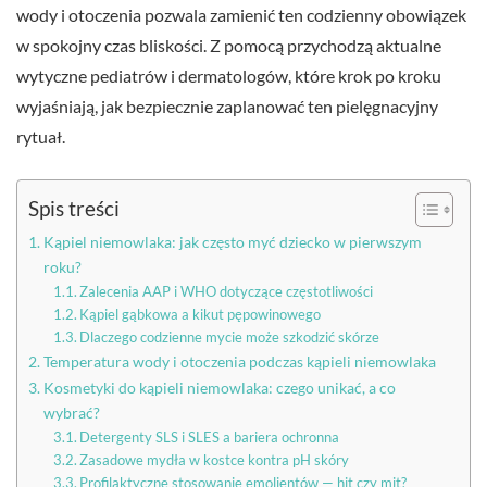
wody i otoczenia pozwala zamienić ten codzienny obowiązek
w spokojny czas bliskości. Z pomocą przychodzą aktualne
wytyczne pediatrów i dermatologów, które krok po kroku
wyjaśniają, jak bezpiecznie zaplanować ten pielęgnacyjny
rytuał.
Spis treści
Kąpiel niemowlaka: jak często myć dziecko w pierwszym
roku?
Zalecenia AAP i WHO dotyczące częstotliwości
Kąpiel gąbkowa a kikut pępowinowego
Dlaczego codzienne mycie może szkodzić skórze
Temperatura wody i otoczenia podczas kąpieli niemowlaka
Kosmetyki do kąpieli niemowlaka: czego unikać, a co
wybrać?
Detergenty SLS i SLES a bariera ochronna
Zasadowe mydła w kostce kontra pH skóry
Profilaktyczne stosowanie emolientów — hit czy mit?