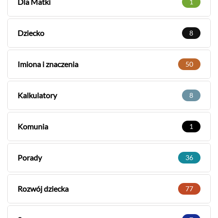
Dla Matki
1
Dziecko
8
Imiona i znaczenia
50
Kalkulatory
8
Komunia
1
Porady
36
Rozwój dziecka
77