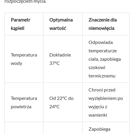
rozpoczęciem mycia.
Parametr
Optymalna
Znaczenie dla
kąpieli
wartość
niemowlęcia
Odpowiada
temperaturze
Temperatura
Dokładnie
ciała, zapobiega
wody
37°C
szokowi
termicznemu
Chroni przed
Temperatura
Od 22°C do
wyziębieniem po
powietrza
24°C
wyjęciu z
wanienki
Zapobiega