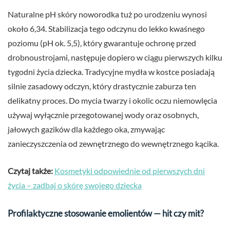
Naturalne pH skóry noworodka tuż po urodzeniu wynosi
około 6,34. Stabilizacja tego odczynu do lekko kwaśnego
poziomu (pH ok. 5,5), który gwarantuje ochronę przed
drobnoustrojami, następuje dopiero w ciągu pierwszych kilku
tygodni życia dziecka. Tradycyjne mydła w kostce posiadają
silnie zasadowy odczyn, który drastycznie zaburza ten
delikatny proces. Do mycia twarzy i okolic oczu niemowlęcia
używaj wyłącznie przegotowanej wody oraz osobnych,
jałowych gazików dla każdego oka, zmywając
zanieczyszczenia od zewnętrznego do wewnętrznego kącika.
Czytaj także:
Kosmetyki odpowiednie od pierwszych dni
życia – zadbaj o skórę swojego dziecka
Profilaktyczne stosowanie emolientów — hit czy mit?