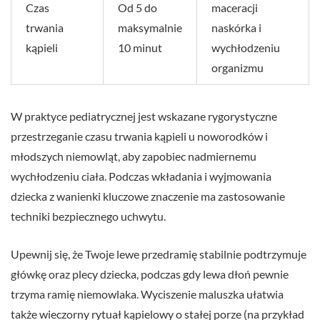
Czas
Od 5 do
maceracji
trwania
maksymalnie
naskórka i
kąpieli
10 minut
wychłodzeniu
organizmu
W praktyce pediatrycznej jest wskazane rygorystyczne
przestrzeganie czasu trwania kąpieli u noworodków i
młodszych niemowląt, aby zapobiec nadmiernemu
wychłodzeniu ciała. Podczas wkładania i wyjmowania
dziecka z wanienki kluczowe znaczenie ma zastosowanie
techniki bezpiecznego uchwytu.
Upewnij się, że Twoje lewe przedramię stabilnie podtrzymuje
główkę oraz plecy dziecka, podczas gdy lewa dłoń pewnie
trzyma ramię niemowlaka. Wyciszenie maluszka ułatwia
także wieczorny rytuał kąpielowy o stałej porze (na przykład