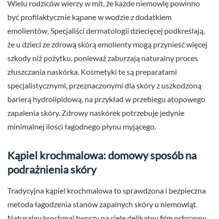
Wielu rodziców wierzy w mit, że każde niemowlę powinno
być profilaktycznie kąpane w wodzie z dodatkiem
emolientów. Specjaliści dermatologii dziecięcej podkreślają,
że u dzieci ze zdrową skórą emolienty mogą przynieść więcej
szkody niż pożytku, ponieważ zaburzają naturalny proces
złuszczania naskórka. Kosmetyki te są preparatami
specjalistycznymi, przeznaczonymi dla skóry z uszkodzoną
barierą hydrolipidową, na przykład w przebiegu atopowego
zapalenia skóry. Zdrowy naskórek potrzebuje jedynie
minimalnej ilości łagodnego płynu myjącego.
Kąpiel krochmalowa: domowy sposób na
podrażnienia skóry
Tradycyjna kąpiel krochmalowa to sprawdzona i bezpieczna
metoda łagodzenia stanów zapalnych skóry u niemowląt.
Naturalny krochmal tworzy na ciele delikatny film ochronny,