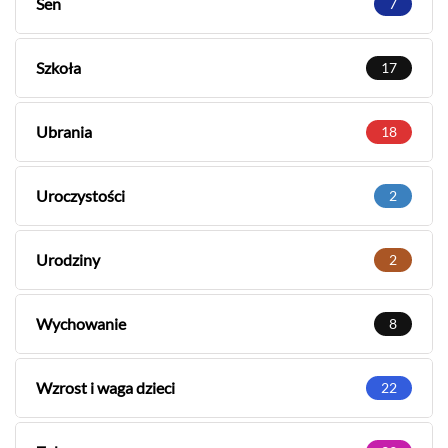
Sen
7
Szkoła
17
Ubrania
18
Uroczystości
2
Urodziny
2
Wychowanie
8
Wzrost i waga dzieci
22