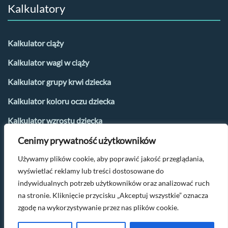
Kalkulatory
Kalkulator ciąży
Kalkulator wagi w ciąży
Kalkulator grupy krwi dziecka
Kalkulator koloru oczu dziecka
Kalkulator wzrostu dziecka
Cenimy prywatność użytkowników
Kalkulator płci dziecka
Używamy plików cookie, aby poprawić jakość przeglądania,
Kalkulator urlopu macierzyńskiego
wyświetlać reklamy lub treści dostosowane do
Kalkulator dni płodnych i owulacji
indywidualnych potrzeb użytkowników oraz analizować ruch
na stronie. Kliknięcie przycisku „Akceptuj wszystkie” oznacza
zgodę na wykorzystywanie przez nas plików cookie.
Po więcej parentingowych tipów napisz na
kontakt@oczamimaluszka.pl