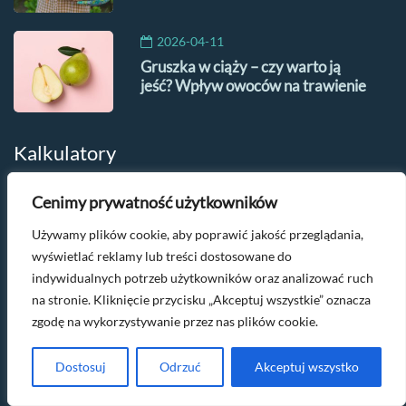
2026-04-11
Gruszka w ciąży – czy warto ją
jeść? Wpływ owoców na trawienie
Kalkulatory
Cenimy prywatność użytkowników
Kalkulator ciąży
Używamy plików cookie, aby poprawić jakość przeglądania,
Kalkulator wagi w ciąży
wyświetlać reklamy lub treści dostosowane do
indywidualnych potrzeb użytkowników oraz analizować ruch
Kalkulator grupy krwi dziecka
na stronie. Kliknięcie przycisku „Akceptuj wszystkie” oznacza
Kalkulator koloru oczu dziecka
zgodę na wykorzystywanie przez nas plików cookie.
Kalkulator wzrostu dziecka
Dostosuj
Odrzuć
Akceptuj wszystko
Kalkulator płci dziecka