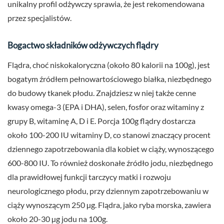
unikalny profil odżywczy sprawia, że jest rekomendowana
przez specjalistów.
Bogactwo składników odżywczych flądry
Flądra, choć niskokaloryczna (około 80 kalorii na 100g), jest
bogatym źródłem pełnowartościowego białka, niezbędnego
do budowy tkanek płodu. Znajdziesz w niej także cenne
kwasy omega-3 (EPA i DHA), selen, fosfor oraz witaminy z
grupy B, witaminę A, D i E. Porcja 100g flądry dostarcza
około 100-200 IU witaminy D, co stanowi znaczący procent
dziennego zapotrzebowania dla kobiet w ciąży, wynoszącego
600-800 IU. To również doskonałe źródło jodu, niezbędnego
dla prawidłowej funkcji tarczycy matki i rozwoju
neurologicznego płodu, przy dziennym zapotrzebowaniu w
ciąży wynoszącym 250 µg. Flądra, jako ryba morska, zawiera
około 20-30 µg jodu na 100g.