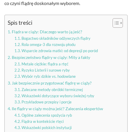
co czyni flądrę doskonałym wyborem.
Spis treści
Flądra w ciąży: Dlaczego warto ją jeść?
Bogactwo składników odżywczych flądry
Rola omega-3 dla rozwoju płodu
Wsparcie zdrowia matki: od depresji po poród
Bezpieczeństwo flądry w ciąży: Mity a fakty
Metale ciężkie: flądra a rtęć
Ryzyko Listerii i surowe ryby
Wybór ryb: dzikie vs. hodowlane
Jak bezpiecznie przygotować flądrę w ciąży?
Zalecane metody obróbki termicznej
Wskazówki dotyczące wyboru świeżej ryby
Przykładowe przepisy i porcje
Ile flądry w ciąży można jeść? Zalecenia ekspertów
Ogólne zalecenia spożycia ryb
Flądra w kontekście rtęci
Wskazówki polskich instytucji