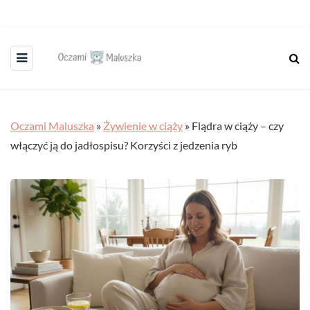
Oczami Maluszka
»
Żywienie w ciąży
»
Flądra w ciąży – czy
włączyć ją do jadłospisu? Korzyści z jedzenia ryb