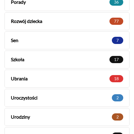
Porady
36
Rozwój dziecka
77
Sen
7
Szkoła
17
Ubrania
18
Uroczystości
2
Urodziny
2