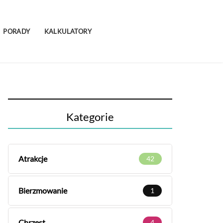
PORADY
KALKULATORY
Kategorie
Atrakcje
42
Bierzmowanie
1
Chrzest
4