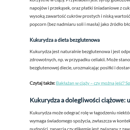
napojów i przekąsek, oraz płatki śniadaniowe z cu
wysoką zawartość cukrów prostych i niską wartoś
popcorn (bez nadmiaru soli i masła) jako źródło b
Kukurydza a dieta bezglutenowa
Kukurydza jest naturalnie bezglutenowa i jest od
zdrowotnych, np. w przypadku celiakii. Może sta
bezglutenowej diecie, urozmaicając posiłki i dost
Czytaj także:
Bakłażan w ciąży – czy można jeść?
Kukurydza a dolegliwości ciążowe: u
Kukurydza może odegrać rolę w łagodzeniu niektór
wymaga świadomego spożycia, zwłaszcza w kontekś
nudności, zaparcia czy glikemię jest związany z 