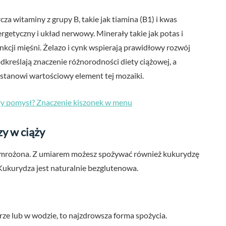
a witaminy z grupy B, takie jak tiamina (B1) i kwas
getyczny i układ nerwowy. Minerały takie jak potas i
nkcji mięśni. Żelazo i cynk wspierają prawidłowy rozwój
dkreślają znaczenie różnorodności diety ciążowej, a
stanowi wartościowy element tej mozaiki.
bry pomysł? Znaczenie kiszonek w menu
y w ciąży
i mrożona. Z umiarem możesz spożywać również kukurydzę
ukurydza jest naturalnie bezglutenowa.
ze lub w wodzie, to najzdrowsza forma spożycia.