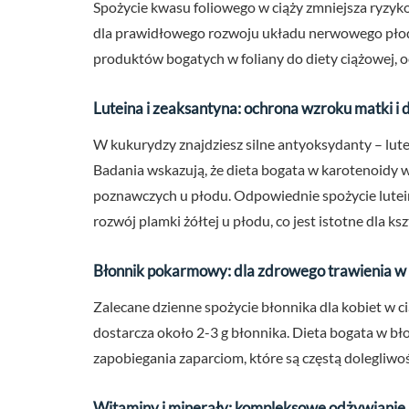
Spożycie kwasu foliowego w ciąży zmniejsza ryzy
dla prawidłowego rozwoju układu nerwowego płod
produktów bogatych w foliany do diety ciążowej, o
Luteina i zeaksantyna: ochrona wzroku matki i 
W kukurydzy znajdziesz silne antyoksydanty – lute
Badania wskazują, że dieta bogata w karotenoidy w
poznawczych u płodu. Odpowiednie spożycie lutein
rozwój plamki żółtej u płodu, co jest istotne dla 
Błonnik pokarmowy: dla zdrowego trawienia w 
Zalecane dzienne spożycie błonnika dla kobiet w c
dostarcza około 2-3 g błonnika. Dieta bogata w bł
zapobiegania zaparciom, które są częstą dolegliwoś
Witaminy i minerały: kompleksowe odżywianie