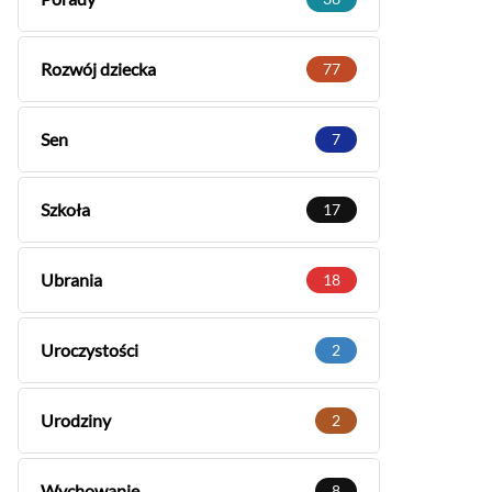
Rozwój dziecka
77
Sen
7
Szkoła
17
Ubrania
18
Uroczystości
2
Urodziny
2
Wychowanie
8