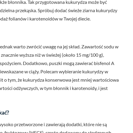
akże błonnika. Tak przygotowana kukurydza może być
dzielna przekąska. Spróbuj dodać świeże ziarna kukurydzy
daż folianów i karotenoidów w Twojej diecie.
dnak warto zwrócić uwagę na jej skład. Zawartość sodu w
znacznie wyższa niż w świeżej (około 15 mg/100 g),
d spożyciem. Dodatkowo, puszki mogą zawierać bisfenol A
 niewskazane w ciąży. Polecam wybieranie kukurydzy w
Mit o tym, że kukurydza konserwowa jest mniej wartościowa
rtości odżywczych, w tym błonnik i karotenoidy, i jest
kać?
ysoko przetworzone i zawierają dodatki, które nie są
owo-fruktozowy (HFCS), często dodawany do słodzonych