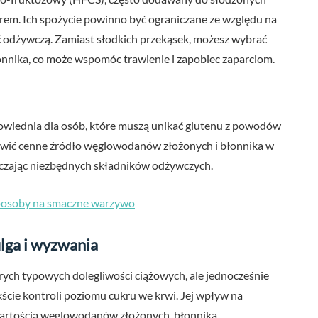
krem. Ich spożycie powinno być ograniczane ze względu na
ć odżywczą. Zamiast słodkich przekąsek, możesz wybrać
łonnika, co może wspomóc trawienie i zapobiec zaparciom.
powiednia dla osób, które muszą unikać glutenu z powodów
nowić cenne źródło węglowodanów złożonych i błonnika w
arczając niezbędnych składników odżywczych.
 Sposoby na smaczne warzywo
lga i wyzwania
ych typowych dolegliwości ciążowych, ale jednocześnie
cie kontroli poziomu cukru we krwi. Jej wpływ na
zawartością węglowodanów złożonych, błonnika