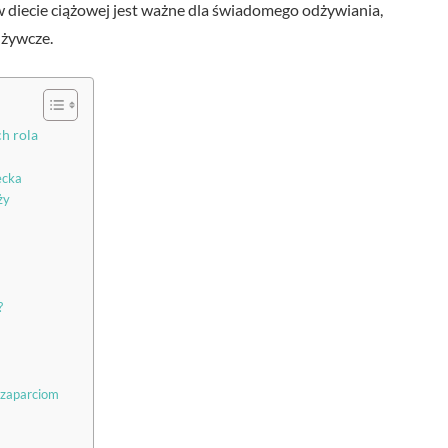
 diecie ciążowej jest ważne dla świadomego odżywiania,
dżywcze.
ch rola
ecka
ży
?
 zaparciom