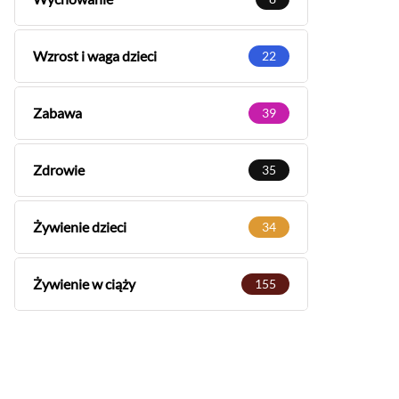
Wzrost i waga dzieci
22
Zabawa
39
Zdrowie
35
Żywienie dzieci
34
Żywienie w ciąży
155