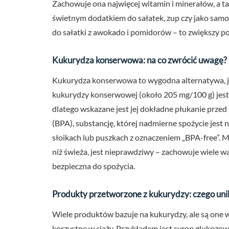
Zachowuje ona najwięcej witamin i minerałów, a t
świetnym dodatkiem do sałatek, zup czy jako samo
do sałatki z awokado i pomidorów – to zwiększy po
Kukurydza konserwowa: na co zwrócić uwagę?
Kukurydza konserwowa to wygodna alternatywa, je
kukurydzy konserwowej (około 205 mg/100 g) jest 
dlatego wskazane jest jej dokładne płukanie prze
(BPA), substancję, której nadmierne spożycie jest
słoikach lub puszkach z oznaczeniem „BPA-free”. 
niż świeża, jest nieprawdziwy – zachowuje wiele wa
bezpieczna do spożycia.
Produkty przetworzone z kukurydzy: czego uni
Wiele produktów bazuje na kukurydzy, ale są one w
korzystne w ciąży. Przykładem jest syrop glukoz