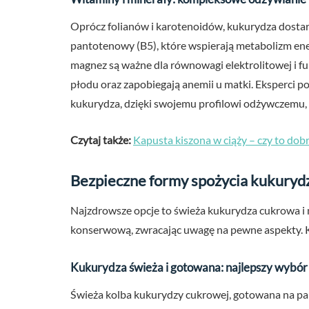
Oprócz folianów i karotenoidów, kukurydza dostarcz
pantotenowy (B5), które wspierają metabolizm ener
magnez są ważne dla równowagi elektrolitowej i fu
płodu oraz zapobiegają anemii u matki. Eksperci po
kukurydza, dzięki swojemu profilowi odżywczemu, 
Czytaj także:
Kapusta kiszona w ciąży – czy to do
Bezpieczne formy spożycia kukurydz
Najzdrowsze opcje to świeża kukurydza cukrowa 
konserwową, zwracając uwagę na pewne aspekty. K
Kukurydza świeża i gotowana: najlepszy wybór
Świeża kolba kukurydzy cukrowej, gotowana na par