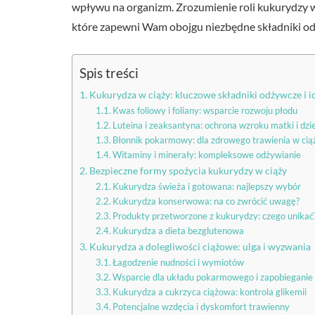
wpływu na organizm. Zrozumienie roli kukurydzy w
które zapewni Wam obojgu niezbędne składniki o
Spis treści
Kukurydza w ciąży: kluczowe składniki odżywcze i i
Kwas foliowy i foliany: wsparcie rozwoju płodu
Luteina i zeaksantyna: ochrona wzroku matki i dzi
Błonnik pokarmowy: dla zdrowego trawienia w cią
Witaminy i minerały: kompleksowe odżywianie
Bezpieczne formy spożycia kukurydzy w ciąży
Kukurydza świeża i gotowana: najlepszy wybór
Kukurydza konserwowa: na co zwrócić uwagę?
Produkty przetworzone z kukurydzy: czego unikać
Kukurydza a dieta bezglutenowa
Kukurydza a dolegliwości ciążowe: ulga i wyzwania
Łagodzenie nudności i wymiotów
Wsparcie dla układu pokarmowego i zapobieganie
Kukurydza a cukrzyca ciążowa: kontrola glikemii
Potencjalne wzdęcia i dyskomfort trawienny