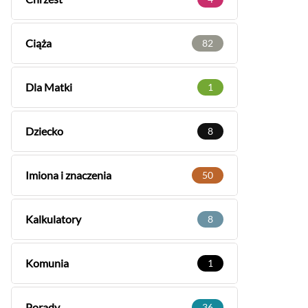
Ciąża
82
Dla Matki
1
Dziecko
8
Imiona i znaczenia
50
Kalkulatory
8
Komunia
1
Porady
36