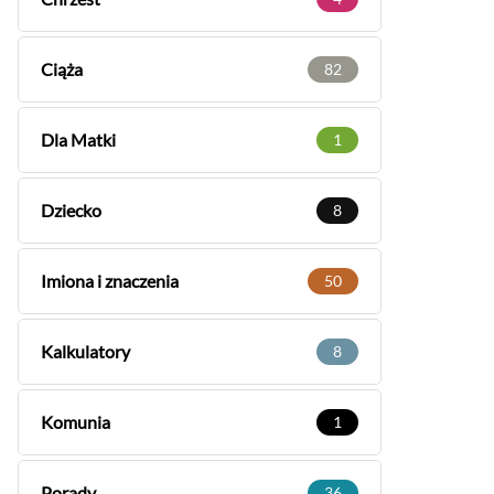
Ciąża
82
Dla Matki
1
Dziecko
8
Imiona i znaczenia
50
Kalkulatory
8
Komunia
1
Porady
36