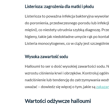
Listerioza: zagrożenia dla matki i płodu
Listerioza to poważna infekcja bakteryjna wywoła
do poronienia, przedwczesnego porodu lub infekcj
mięśni), co niestety utrudnia szybką diagnozę. Pr
higieny, takie jak niedokładne umycie rąk po kon
Listeria monocytogenes, co w ciąży jest szczególni
Wysoka zawartość sodu
Halloumi to ser o dość wysokiej zawartości sodu. N
wzrostu ciśnienia krwi i obrzęków. Kontroluj ogóln
nadciśnienie lub tendencję do zatrzymywania wody. 
uważać – dowiedz się więcej o tym, jakie są
zakazan
Wartości odżywcze halloumi