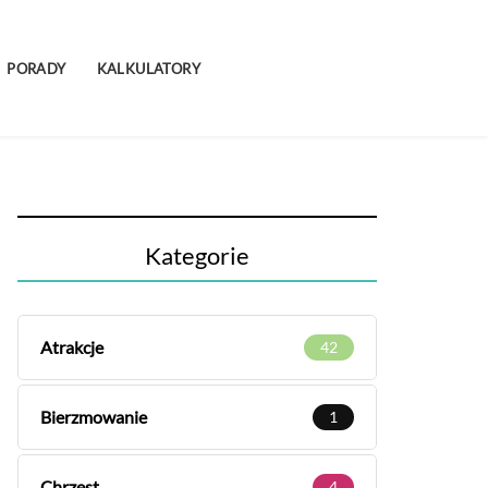
PORADY
KALKULATORY
Kategorie
Atrakcje
42
Bierzmowanie
1
Chrzest
4