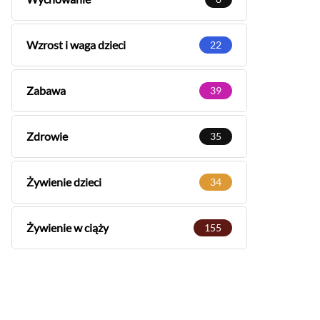
Wzrost i waga dzieci
22
Zabawa
39
Zdrowie
35
Żywienie dzieci
34
Żywienie w ciąży
155