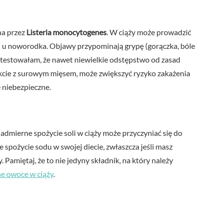
na przez
Listeria monocytogenes
. W ciąży może prowadzić
i u noworodka. Objawy przypominają grypę (gorączka, bóle
zetestowałam, że nawet niewielkie odstępstwo od zasad
takcie z surowym mięsem, może zwiększyć ryzyko zakażenia
e niebezpieczne.
admierne spożycie soli w ciąży może przyczyniać się do
e spożycie sodu w swojej diecie, zwłaszcza jeśli masz
Pamiętaj, że to nie jedyny składnik, na który należy
e owoce w ciąży
.