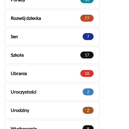
Rozwój dziecka
77
Sen
7
Szkoła
17
Ubrania
18
Uroczystości
2
Urodziny
2
Wychowanie
8