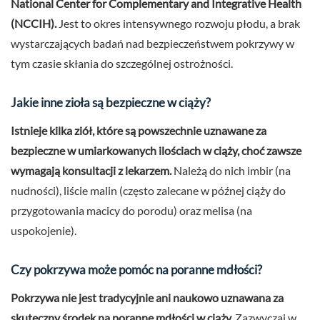
National Center for Complementary and Integrative Health
(NCCIH).
Jest to okres intensywnego rozwoju płodu, a brak
wystarczających badań nad bezpieczeństwem pokrzywy w
tym czasie skłania do szczególnej ostrożności.
Jakie inne zioła są bezpieczne w ciąży?
Istnieje kilka ziół, które są powszechnie uznawane za
bezpieczne w umiarkowanych ilościach w ciąży, choć zawsze
wymagają konsultacji z lekarzem.
Należą do nich imbir (na
nudności), liście malin (często zalecane w późnej ciąży do
przygotowania macicy do porodu) oraz melisa (na
uspokojenie).
Czy pokrzywa może pomóc na poranne mdłości?
Pokrzywa nie jest tradycyjnie ani naukowo uznawana za
skuteczny środek na poranne mdłości w ciąży.
Zazwyczaj w