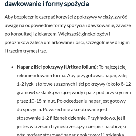
dawkowanie i formy spożycia
Aby bezpiecznie czerpać korzyści z pokrzywy w ciąży, zwróć
uwagę na odpowiednie formy spożycia i dawkowanie, zawsze
po konsultacji z lekarzem. Większość ginekologów i
położników zaleca umiarkowane ilości, szczególnie w drugim
i trzecim trymestrze.
Napar z liści pokrzywy (Urticae folium):
To najczęściej
rekomendowana forma. Aby przygotować napar, zalej
1-2 łyżki stołowe suszonych liści pokrzywy (około 8-12
gramów) szklanką wrzącej wody i parz pod przykryciem
przez 10-15 minut. Po odcedzeniu napar jest gotowy
do spożycia. Powszechnie akceptowane jest
stosowanie 1-2 filiżanek dziennie. Przykładowo, jeśli
jesteś w trzecim trymestrze ciąży i cierpisz na obrzęki
nóg, możesz stosować napar z pokrzywy (1 szklanka