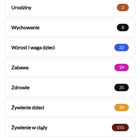
Urodziny
2
Wychowanie
8
Wzrost i waga dzieci
22
Zabawa
39
Zdrowie
35
Żywienie dzieci
34
Żywienie w ciąży
155