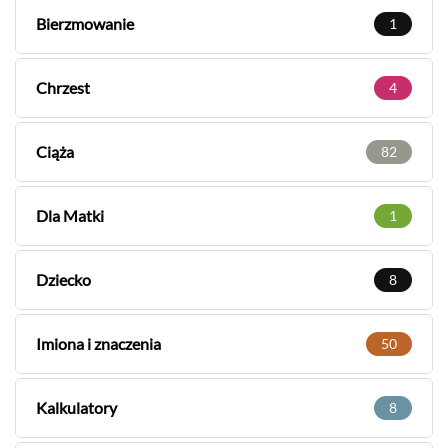
Bierzmowanie
1
Chrzest
4
Ciąża
82
Dla Matki
1
Dziecko
8
Imiona i znaczenia
50
Kalkulatory
8