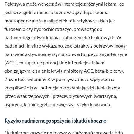
Pokrzywa może wchodzić w interakcje z różnymi lekami, co
jest szczególnie niebezpieczne w ciąży. Jej działanie
moczopędne może nasilać efekt diuretyków, takich jak
furosemid czy hydrochlorotiazyd, prowadząc do
nadmiernego odwodnienia i zaburzeń elektrolitowych. W
badaniach in vitro wykazano, że ekstrakty z pokrzywy mogą
hamować aktywność enzymu konwertującego angiotensynę
(ACE), co sugeruje potencjalne interakcje z lekami
obniżającymi ciśnienie krwi (inhibitory ACE, beta-blokery).
Zawartość witaminy K w pokrzywie może wpływać na
krzepliwość krwi, potencjalnie osłabiając działanie leków
przeciwzakrzepowych i przeciwpłytkowych (warfaryna,
aspiryna, klopidogrel), co zwiększa ryzyko krwawień.
Ryzyko nadmiernego spożycia i skutki uboczne
Nadmierne spożycie pokrzywy w ciąży może prowadzić do