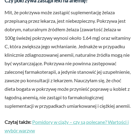
Czy pokrzywa zastąpi leki na anemię?
Mit, że pokrzywa może zastąpić suplementację żelaza
przepisaną przez lekarza, jest niebezpieczny. Pokrzywa jest
dobrym, naturalnym źródłem żelaza (zawartość żelaza w
100g świeżej pokrzywy wynosi około 1.64 mg) oraz witaminy
C, która zwiększa jego wchłanianie. Jednakże w przypadku
klinicznie zdiagnozowanej anemii, naturalne źródła mogą nie
być wystarczające. Pokrzywa nie powinna zastępować
zaleconej farmakoterapii, a jedynie stanowić jej uzupełnienie,
zawsze po konsultacji z lekarzem. Nauczyłam się, że choć
dieta bogata w pokrzywę może przynieść poprawę u kobiet z
łagodną anemią, nie zastąpi to farmakologicznej
suplementacji w przypadkach umiarkowanej i ciężkiej anemii.
Czytaj także:
Pomidory w ciąży – czy są polecane? Wartości i
wybór warzyw