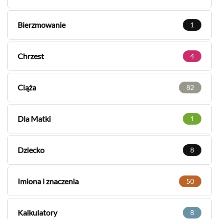
Bierzmowanie
1
Chrzest
4
Ciąża
82
Dla Matki
1
Dziecko
8
Imiona i znaczenia
50
Kalkulatory
8