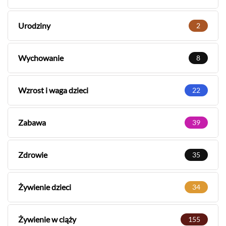
Urodziny
2
Wychowanie
8
Wzrost i waga dzieci
22
Zabawa
39
Zdrowie
35
Żywienie dzieci
34
Żywienie w ciąży
155