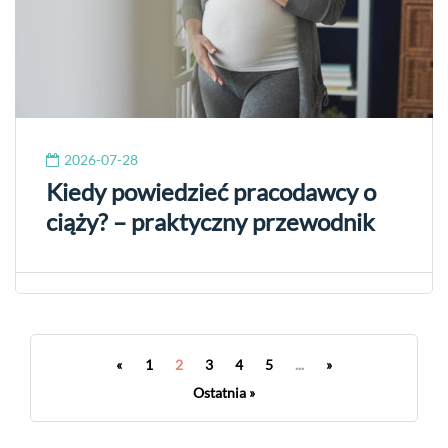
2026-07-28
Kiedy powiedzieć pracodawcy o
ciąży? – praktyczny przewodnik
«
1
2
3
4
5
...
»
Ostatnia »