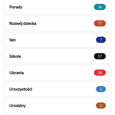
Porady
36
Rozwój dziecka
77
Sen
7
Szkoła
17
Ubrania
18
Uroczystości
2
Urodziny
2