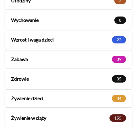
Urodziny
2
Wychowanie
8
Wzrost i waga dzieci
22
Zabawa
39
Zdrowie
35
Żywienie dzieci
34
Żywienie w ciąży
155