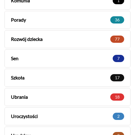
Komunia
1
Porady
36
Rozwój dziecka
77
Sen
7
Szkoła
17
Ubrania
18
Uroczystości
2