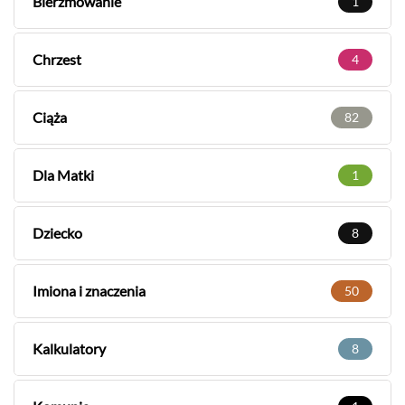
Bierzmowanie
1
Chrzest
4
Ciąża
82
Dla Matki
1
Dziecko
8
Imiona i znaczenia
50
Kalkulatory
8