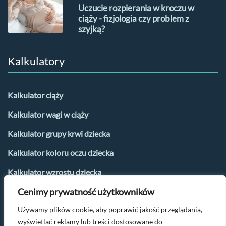
Uczucie rozpierania w kroczu w
ciąży - fizjologia czy problem z
szyjką?
Kalkulatory
Kalkulator ciąży
Kalkulator wagi w ciąży
Kalkulator grupy krwi dziecka
Kalkulator koloru oczu dziecka
Kalkulator wzrostu dziecka
Cenimy prywatność użytkowników
Kalkulator płci dziecka
Używamy plików cookie, aby poprawić jakość przeglądania,
Kalkulator urlopu macierzyńskiego
wyświetlać reklamy lub treści dostosowane do