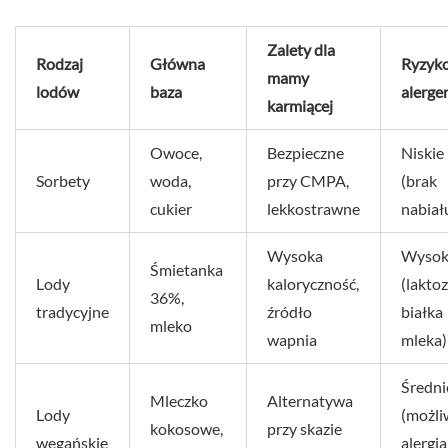
Zalety dla
Rodzaj
Główna
Ryzyk
mamy
lodów
baza
alerg
karmiącej
Owoce,
Bezpieczne
Niskie
Sorbety
woda,
przy CMPA,
(brak
cukier
lekkostrawne
nabiał
Wysoka
Wysok
Śmietanka
Lody
kaloryczność,
(laktoz
36%,
tradycyjne
źródło
białka
mleko
wapnia
mleka)
Średni
Mleczko
Alternatywa
Lody
(możli
kokosowe,
przy skazie
wegańskie
alergia