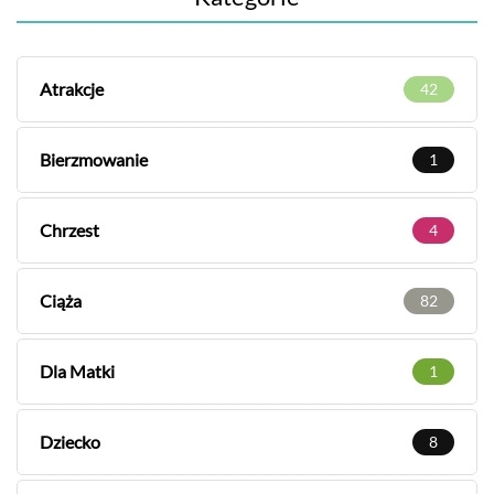
Atrakcje
42
Bierzmowanie
1
Chrzest
4
Ciąża
82
Dla Matki
1
Dziecko
8