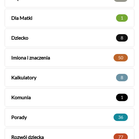
Dla Matki
1
Dziecko
8
Imiona i znaczenia
50
Kalkulatory
8
Komunia
1
Porady
36
Rozwój dziecka
77