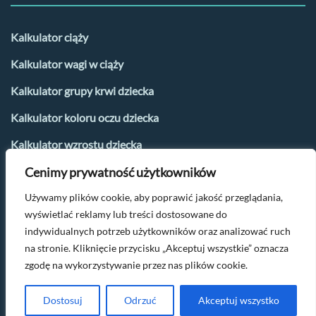
Kalkulator ciąży
Kalkulator wagi w ciąży
Kalkulator grupy krwi dziecka
Kalkulator koloru oczu dziecka
Kalkulator wzrostu dziecka
Cenimy prywatność użytkowników
Kalkulator płci dziecka
Używamy plików cookie, aby poprawić jakość przeglądania,
Kalkulator urlopu macierzyńskiego
wyświetlać reklamy lub treści dostosowane do
Kalkulator dni płodnych i owulacji
indywidualnych potrzeb użytkowników oraz analizować ruch
na stronie. Kliknięcie przycisku „Akceptuj wszystkie” oznacza
zgodę na wykorzystywanie przez nas plików cookie.
Po więcej parentingowych tipów napisz na
kontakt@oczamimaluszka.pl
Dostosuj
Odrzuć
Akceptuj wszystko