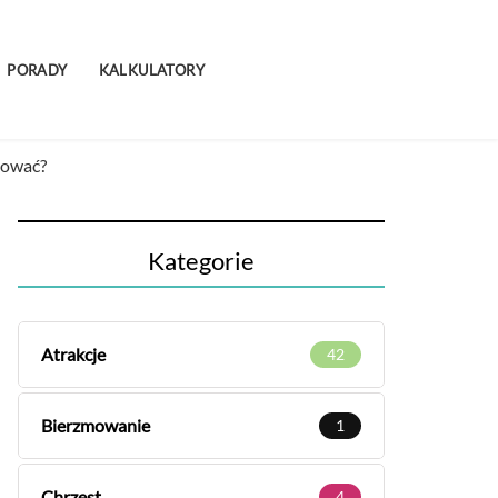
PORADY
KALKULATORY
osować?
Kategorie
Atrakcje
42
Bierzmowanie
1
Chrzest
4