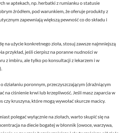
ch w aptekach, np. herbatki z rumianku o statusie
obrym źródłem, pod warunkiem, że oferuje produkty z
utycznym zapewniają większą pewność co do składu i
odę na użycie konkretnego zioła, stosuj zawsze najmniejszą
Na przykład, jeśli cierpisz na poranne nudności w
 z imbiru, ale tylko po konsultacji z lekarzem i w
).
ł o działaniu poronnym, przeczyszczającym (drażniącym
 na ciśnienie krwi lub krzepliwość. Jeśli masz zaparcia w
enes czy kruszyna, które mogą wywołać skurcze macicy.
iast polegać wyłącznie na ziołach, warto skupić się na
entracja na diecie bogatej w błonnik (owoce, warzywa,