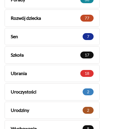
Rozwój dziecka
77
Sen
7
Szkoła
17
Ubrania
18
Uroczystości
2
Urodziny
2
Wychowanie
8