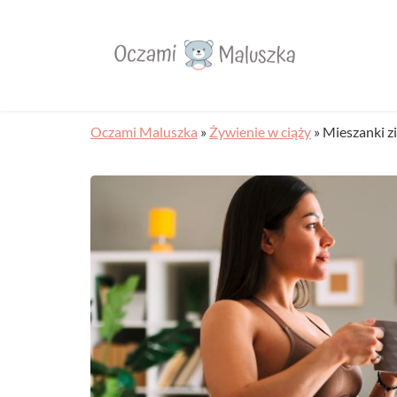
Oczami Maluszka
»
Żywienie w ciąży
»
Mieszanki zi