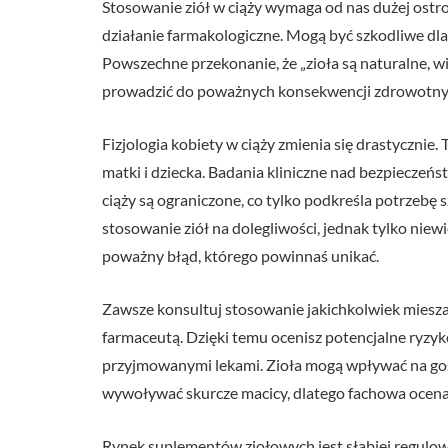
Stosowanie ziół w ciąży wymaga od nas dużej ostroż
działanie farmakologiczne. Mogą być szkodliwe dl
Powszechne przekonanie, że „zioła są naturalne, wi
prowadzić do poważnych konsekwencji zdrowotny
Fizjologia kobiety w ciąży zmienia się drastycznie.
matki i dziecka. Badania kliniczne nad bezpieczeń
ciąży są ograniczone, co tylko podkreśla potrzebę 
stosowanie ziół na dolegliwości, jednak tylko niewi
poważny błąd, którego powinnaś unikać.
Zawsze konsultuj stosowanie jakichkolwiek miesz
farmaceutą. Dzięki temu ocenisz potencjalne ryzyko 
przyjmowanymi lekami. Zioła mogą wpływać na gosp
wywoływać skurcze macicy, dlatego fachowa ocena
Rynek suplementów ziołowych jest słabiej regulowa