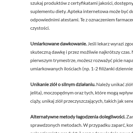
szukaj produktów z certyfikatami jakości, dostępny
suplementu diety. Apteka internetowa może być d
odpowiednimi atestami. Te z oznaczeniem farmace
czystości.
Umiarkowane dawkowanie.
Jeśli lekarz wyrazi zg
skuteczną dawkę i przez możliwie najkrótszy czas. 
pierwszym trymestrze, możesz rozważyć picie naparu
umiarkowanych ilościach (np. 1-2 filiżanki dziennie
Unikanie ziół o silnym działaniu.
Należy unikać zió
jelita), moczopędnym oraz tych, które mogą wpływać
ciąży, unikaj ziół przeczyszczających, takich jak s
Alternatywne metody łagodzenia dolegliwości.
Zam
sprawdzonych metodach. W przypadku zaparć, konc