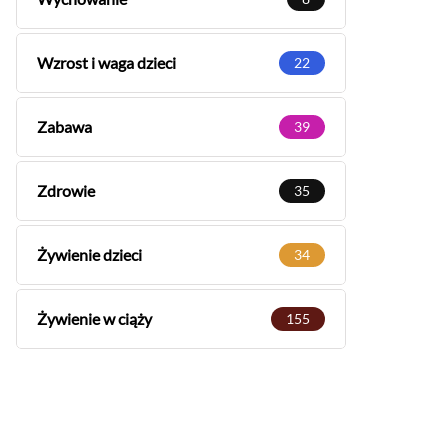
Wzrost i waga dzieci
22
Zabawa
39
Zdrowie
35
Żywienie dzieci
34
Żywienie w ciąży
155