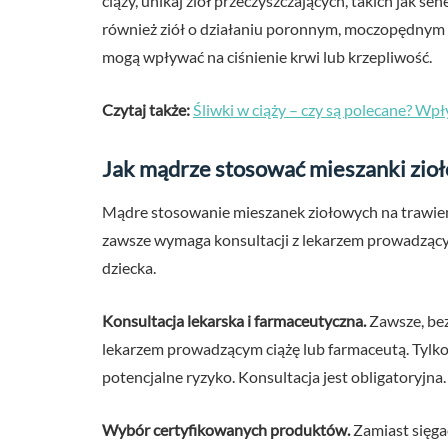
ciąży, unikaj ziół przeczyszczających, takich jak s
również ziół o działaniu poronnym, moczopędnym 
mogą wpływać na ciśnienie krwi lub krzepliwość.
Czytaj także:
Śliwki w ciąży – czy są polecane? Wpł
Jak mądrze stosować mieszanki zioł
Mądre stosowanie mieszanek ziołowych na trawienie
zawsze wymaga konsultacji z lekarzem prowadzącym
dziecka.
Konsultacja lekarska i farmaceutyczna.
Zawsze, bez
lekarzem prowadzącym ciążę lub farmaceutą. Tylko 
potencjalne ryzyko. Konsultacja jest obligatoryjna.
Wybór certyfikowanych produktów.
Zamiast sięga