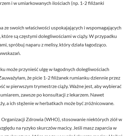
karzem i w umiarkowanych ilościach (np. 1-2 filiżanki
ana ze swoich właściwości uspokajających i wspomagających
 które są częstymi dolegliwościami w ciąży. W przypadku
i, spróbuj naparu z melisy, który działa łagodząco.
iwwskazań.
ku może przynieść ulgę w łagodnych dolegliwościach
Zauważyłam, że picie 1-2 filiżanek rumianku dziennie przez
ść w pierwszym trymestrze ciąży. Ważne jest, aby wybierać
 umiarem, zawsze po konsultacji z lekarzem. Nawet
ży, a ich stężenie w herbatkach może być zróżnicowane.
Organizacji Zdrowia (WHO), stosowanie niektórych ziół w
 względu na ryzyko skurczów macicy. Jeśli masz zaparcia w