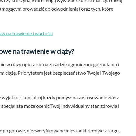
enes czy kruszyna, które mogą wywołać skurcze macicy. Unikaj
(mogącym prowadzić do odwodnienia) oraz tych, które
yw na trawienie i wartości
owe na trawienie w ciąży?
 w ciąży opiera się na zasadzie ograniczonego zaufania i
 ciążę. Priorytetem jest bezpieczeństwo Twoje i Twojego
 wyjątku, skonsultuj każdy pomysł na zastosowanie ziół z
specjalista może ocenić Twój indywidualny stan zdrowia i
ć po gotowe, niezweryfikowane mieszanki ziołowe z targu,