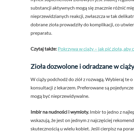
substancji aktywnych mogą się znacznie różnić mię
nieprzewidzianych reakcji, zwłaszcza w tak delikat
dobrane zioła prowadziły do komplikacji, co utwie
preparatu.
Czytaj także:
Pokrzywa w ciąży – jak pić zioła, aby 
Zioła dozwolone i odradzane w ciąży
W ciąży podchodź do ziół z rozwagą. Wybieraj te 
konsultacji z lekarzem. Preferowane są pojedyncze
mogą być nieprzewidywalne.
Imbir na nudności i wymioty.
Imbir to jedno z najl
wskazują, że jest on jednym z najczęściej rekome
skutecznością u wielu kobiet. Jeśli cierpisz na p