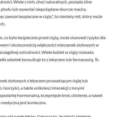
ności. Wiele z nich, choć naturalnych, posiada silne
a płodu lub wywołać niepożądane skurcze macicy.
ęc zawsze bezpieczne w ciąży”, to niestety mit, który może
ch.
 To, co było bezpieczne przed ciążą, może stanowić ryzyko dla
stwem i skutecznością większości mieszanek ziołowych w
szczególnej ostrożności. Wiele kobiet w ciąży rozważa
elki odsetek konsultuje to z lekarzem lub farmaceutą. To
anek ziołowych z lekarzem prowadzącym ciążę lub
i korzyści, a także unikniesz interakcji z innymi
odarkę hormonalną, krzepnięcie krwi, ciśnienie, a nawet
 medyczna jest konieczna.
ny niż rynek leków. Oznacza to, że skład i stężenie