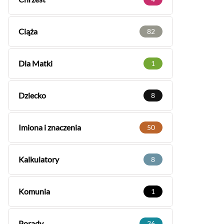
Ciąża
82
Dla Matki
1
Dziecko
8
Imiona i znaczenia
50
Kalkulatory
8
Komunia
1
Porady
36