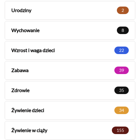
Urodziny
2
Wychowanie
8
Wzrost i waga dzieci
22
Zabawa
39
Zdrowie
35
Żywienie dzieci
34
Żywienie w ciąży
155