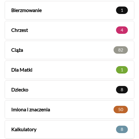
Bierzmowanie
1
Chrzest
4
Ciąża
82
Dla Matki
1
Dziecko
8
Imiona i znaczenia
50
Kalkulatory
8