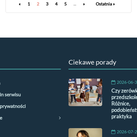
«
1
2
3
4
5
...
»
Ostatnia »
Ciekawe porady
2026-06-
a
Czy zerówk
n serwisu
przedszkol
Różnice,
 prywatności
podobieńst
praktyka
e
2026-07-